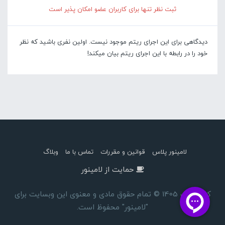
ثبت نظر تنها برای کاربران عضو امکان پذیر است
دیدگاهی برای این اجرای ریتم موجود نیست. اولین نفری باشید که نظر
خود را در رابطه با این اجرای ریتم بیان میکند!
لامینور پلاس
قوانین و مقررات
تماس با ما
وبلاگ
حمایت از لامینور
کپی رایت 1405 © تمام حقوق مادی و معنوی این وبسایت برای
"لامینور" محفوظ است.