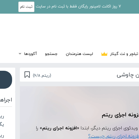
7 روز اکانت لامینور رایگان فقط با ثبت نام در سایت
ثبت نام
تبلچر و نت گیتار
لیست هنرمندان
جستجو
آکوردها
سن چاوشی
(ریتم 6/8)
اجراه
زونه اجرای ریتم
ری
یگ
«افزونه اجرای ریتم»
را
ری
فزونه اجرای ریتم چیست؟