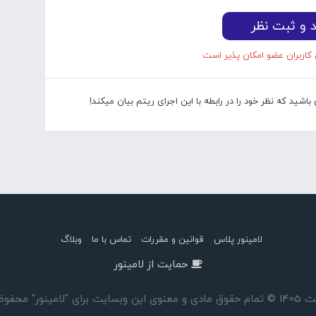
د و ثبت نظر
 کاربران عضو امکان پذیر است
شید که نظر خود را در رابطه با این اجرای ریتم بیان میکند!
لامینور پلاس
قوانین و مقررات
تماس با ما
وبلاگ
حمایت از لامینور
ای "لامینور" محفوظ است.