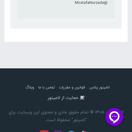
@MostafaNorzade
لامینور پلاس
قوانین و مقررات
تماس با ما
وبلاگ
حمایت از لامینور
کپی رایت 1405 © تمام حقوق مادی و معنوی این وبسایت برای
"لامینور" محفوظ است.