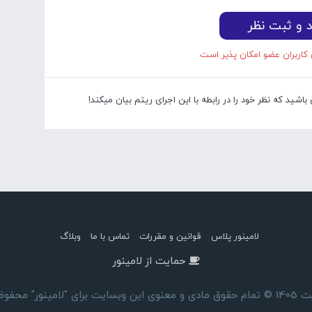
د و ثبت نظر
 کاربران عضو امکان پذیر است
شید که نظر خود را در رابطه با این اجرای ریتم بیان میکند!
لامینور پلاس
قوانین و مقررات
تماس با ما
وبلاگ
حمایت از لامینور
ای "لامینور" محفوظ است.