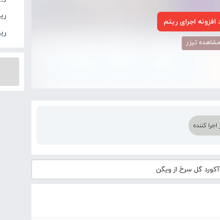
ری
افزونه اجرای ریتم
ری
شاهده تیزر
اجرا کننده
کورد
گل سرخ از ویگن