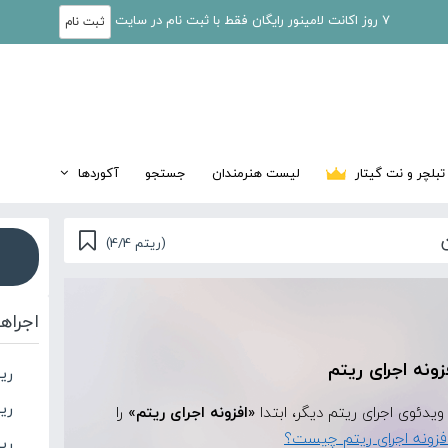
7 روز اکانت لامینور رایگان فقط با ثبت نام در سایت
ثبت نام
تبلچر و نت گیتار
لیست هنرمندان
جستجو
آکوردها
(ریتم 4/4)
اجراه
زونه اجرای ریتم
ری
ری
«افزونه اجرای ریتم»
را
فزونه اجرای ریتم چیست؟
ری