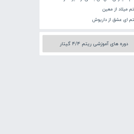
تم میلاد از معین
تم ای عشق از داریوش
دوره های آموزشی ریتم 4/4 گیتار