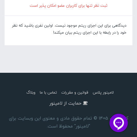
ثبت نظر تنها برای کاربران عضو امکان پذیر است
دیدگاهی برای این اجرای ریتم موجود نیست. اولین نفری باشید که نظر
خود را در رابطه با این اجرای ریتم بیان میکند!
لامینور پلاس
قوانین و مقررات
تماس با ما
وبلاگ
حمایت از لامینور
کپی رایت 1405 © تمام حقوق مادی و معنوی این وبسایت برای
"لامینور" محفوظ است.