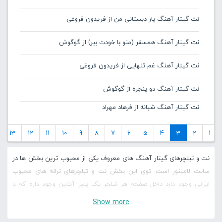
نت گیتار آهنگ یار دبستانی من از فریدون فروغی
نت گیتار آهنگ همسفر (منو با خودت ببر) از گوگوش
نت گیتار آهنگ غم تنهایی از فریدون فروغی
نت گیتار آهنگ دو پنجره از گوگوش
نت گیتار آهنگ شبانه از فرهاد مهراد
13
12
11
10
9
8
7
6
5
4
3
2
1
نت و تبلچرهای گیتار آهنگ های معروف یکی از محبوب ترین بخش ها در
سایت لامینور است. توی این بخش نت و تبلچرهای ترانه های محبوب
ایرانی وجود دارد داخل صفحه هر تبلجر یک پلیر آنلاین وجود داره که با
کمک آن می توانید تبلچر رو به صورت آنلاین اجرا کنید، لاین های مختلف
Show more
رو کنترل کنید و سرعت نت و تبلچره ها رو کم و زیاد کنید و با آنها شروع