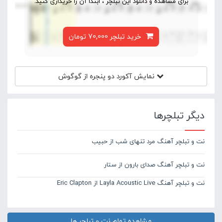
برای مشاهده و دانلود این تبلچر ، ابتدا آن را خریداری کنید.
خرید تبلچر 70,000 تومان
نمایش آکورد
دو پنجره از گوگوش
دیگر تبلچرها
نت و تبلچر آهنگ مرد تنهای شب از حبیب
نت و تبلچر آهنگ صدای بارون از ستار
نت و تبلچر آهنگ Layla Acoustic Live از Eric Clapton
مشاهده تمام نت و تبلچر ها