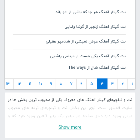
نت گیتار آهنگ هر جا که باشی از امو باند
نت گیتار آهنگ زنجیر از گرشا رضایی
نت گیتار آهنگ عوض نمیشی از شادمهر عقیلی
نت گیتار آهنگ یکی هست از مرتضی پاشایی
نت گیتار آهنگ شال از The ways
13
12
11
10
9
8
7
6
5
4
3
2
1
نت و تبلچرهای گیتار آهنگ های معروف یکی از محبوب ترین بخش ها در
سایت لامینور است. توی این بخش نت و تبلچرهای ترانه های محبوب
ایرانی وجود دارد داخل صفحه هر تبلجر یک پلیر آنلاین وجود داره که با
کمک آن می توانید تبلچر رو به صورت آنلاین اجرا کنید، لاین های مختلف
Show more
رو کنترل کنید و سرعت نت و تبلچره ها رو کم و زیاد کنید و با آنها شروع