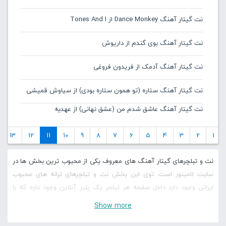
نت گیتار آهنگ Dance Monkey از Tones And I
نت گیتار آهنگ بوی گندم از داریوش
نت گیتار آهنگ آدمک از فریدون فروغی
نت گیتار آهنگ ستاره (تو همون ستاره بودی) از سیاوش قمیشی
نت گیتار آهنگ عاشق شدم من (عشق نهانی) از عهدیه
13
12
11
10
9
8
7
6
5
4
3
2
1
نت و تبلچرهای گیتار آهنگ های معروف یکی از محبوب ترین بخش ها در
سایت لامینور است. توی این بخش نت و تبلچرهای ترانه های محبوب
ایرانی وجود دارد داخل صفحه هر تبلجر یک پلیر آنلاین وجود داره که با
کمک آن می توانید تبلچر رو به صورت آنلاین اجرا کنید، لاین های مختلف
Show more
رو کنترل کنید و سرعت نت و تبلچره ها رو کم و زیاد کنید و با آنها شروع