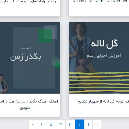
No F
ریتم ترانه آهای مردم دنیا از دار
م ترانه گل لاله از شهیار قنبری
آهنگ آهنگ بگذر ز من به همراه آم
ملودی
›
6
5
4
3
2
1
‹