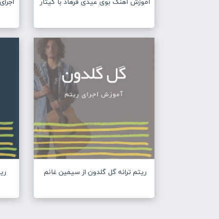
آموزش آهنگ بوی عیدی فرهاد با گیتار
اجرای ace No Name No Number
ریتم ترانه گل گلدون از سیمین غانم
ریت