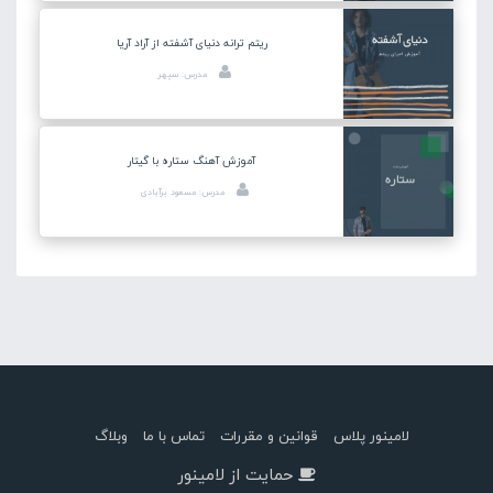
ریتم ترانه دنیای آشفته از آراد آریا
مدرس: سپهر
آموزش آهنگ ستاره با گیتار
مدرس: مسعود برآبادی
لامینور پلاس
قوانین و مقررات
تماس با ما
وبلاگ
حمایت از لامینور