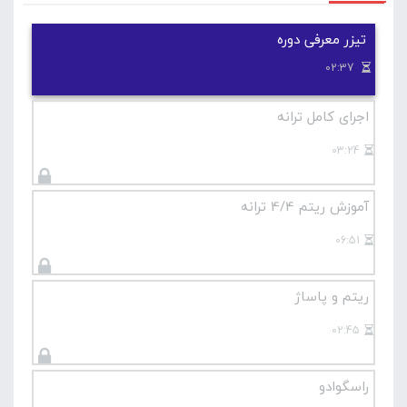
می کنیم دوره های پایه ای گیتار در سایت لامینور را
مشاهده کنید .
تیزر معرفی دوره
02:37
آموزش مقدماتی گیتار
اجرای کامل ترانه
03:24
آموزش ریتم 4/4 ترانه
06:51
ریتم و پاساژ
02:45
راسگوادو