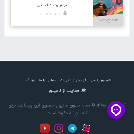
آموزش ریتم 6/8 سنگین
مدرس: مهدی صفاتی
لامینور پلاس
قوانین و مقررات
تماس با ما
وبلاگ
حمایت از لامینور
کپی رایت 1405 © تمام حقوق مادی و معنوی این وبسایت برای
"لامینور" محفوظ است.