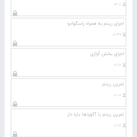
03:11
اجرای ریتم به همراه راسگوادو
02:49
اجرای بخش آوازی
12:16
تمرین ریتم
01:06
تمرین ریتم با آکوردها باره دار
01:16