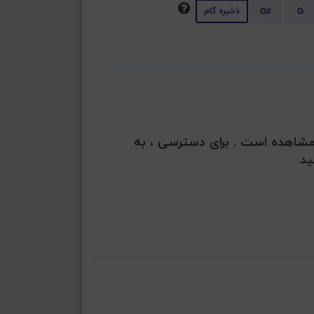
ذخیره گام
G#
G
بل مشاهده است . برای دسترسی ، به
ید