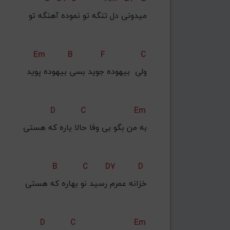
میدونی دل تنگه تو نموده آهنگه تو
Em
B
F
C
ولی  بیهوده جوید بسی بیهوده پوید
D
C
Em
به من بگو بی وفا حالا یاره که هستی
B
C
D7
D
خزانه عمرم رسید نو بهاره که هستی
D
C
Em