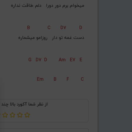
میخوام برم دور دورا   دلم طاقت نداره
B
C
D7
D
دست غمه تو دار   روزامو میشماره
G
D7
D
Am
E7
E
Em
B
F
C
از نظر شما آکورد بالا چند 