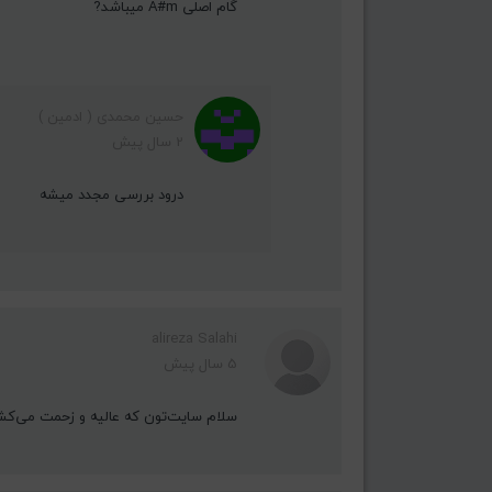
گام اصلی A#m میباشد?
حسین محمدی ( ادمین )
2 سال پیش
درود بررسی مجدد میشه
alireza Salahi
5 سال پیش
سلام سایت‌تون که عالیه و زحمت می‌کشید