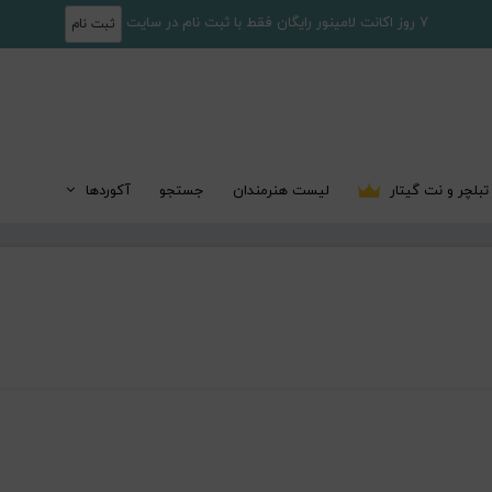
7 روز اکانت لامینور رایگان فقط با ثبت نام در سایت
ثبت نام
تبلچر و نت گیتار
لیست هنرمندان
جستجو
آکوردها