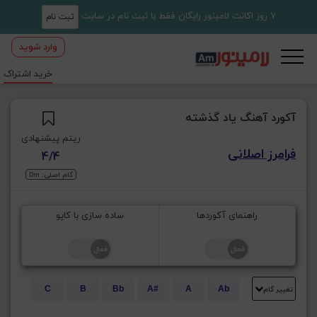
7 روز اکانت لامینور رایگان فقط با ثبت نام در سایت
ثبت نام
وارد شوید
خرید اشتراک
آکورد آهنگ یاد گذشته
ریتم پیشنهادی
فرامرز اصلانی
4/4
گام اصلی: Dm
راهنمای آکوردها
ساده سازی با کاپو
تغییر گام
C
B
Bb
A#
A
Ab
E
Eb
D#
D
Db
C#