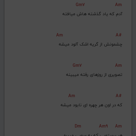
Gm7
Am
G#
G
Gb
F#
F
ذخیره گام
Am
A#
چشمونش از گریه اشک آلود میشه
Gm7
Am
Am
A#
که در اون هر چهره ای نابود میشه
Dm
Am9
Am