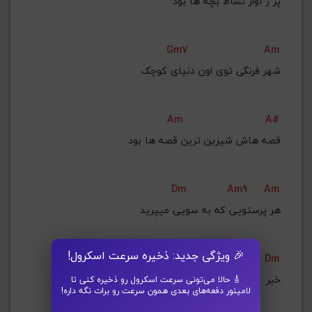
پر ز آواز نشاط بچه ها بود
Gm7
Am
Am
A#
قصه هاش شیرین ترین قصه ها بود
Dm
Am9
Am
🎉 ویژگی جدید: ذخیره سرعت اسکرول!
Am
Bdim7
G#dim7
Dm
خبر  آغـــــــاز فصلارو میشنید
🎸 حالا می‌تونی سرعت اسکرول رو ذخیره کنی تا
لامینور دفعه‌های بعدی همون سرعت رو برات نگه داره!