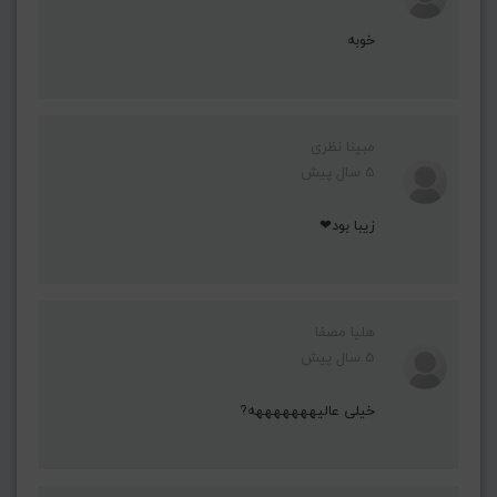
خوبه
مبینا نظری
5 سال پیش
زیبا بود❤
هلیا مصفا
5 سال پیش
خیلی عالیهههههههه?