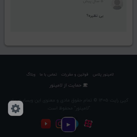
5 سال پیش
بی نظیره?
لامینور پلاس
قوانین و مقررات
تماس با ما
وبلاگ
حمایت از لامینور
کپی رایت 1405 © تمام حقوق مادی و معنوی این وبسایت برای
"لامینور" محفوظ است.
دسترسی‌ها
▶