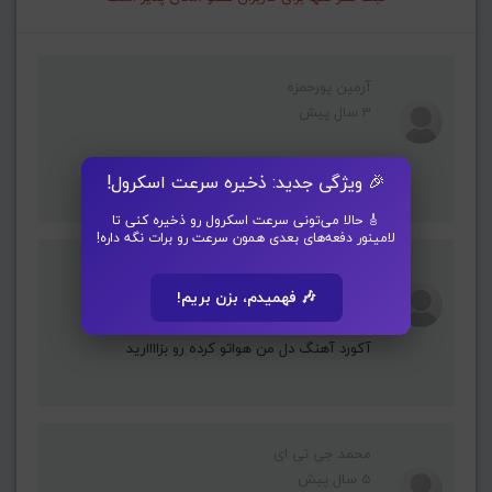
آرمین پورحمزه
3 سال پیش
عالی بود
🎉 ویژگی جدید: ذخیره سرعت اسکرول!
🎸 حالا می‌تونی سرعت اسکرول رو ذخیره کنی تا
لامینور دفعه‌های بعدی همون سرعت رو برات نگه داره!
atefe Rahimi
5 سال پیش
🎶 فهمیدم، بزن بریم!
آکورد آهنگ دل من هواتو کرده رو بزاااارید
محمد جی تی ای
5 سال پیش