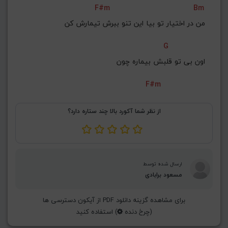
F#m
Bm
G#
G
Gb
F#
F
من در اختیار تو بیا این تنو ببرش تیمارش کن
ذخیره گام
G
اون بی تو قلبش بیماره چون
F#m
از نظر شما آکورد بالا چند ستاره دارد؟
ارسال شده توسط
مسعود برابادی
برای مشاهده گزینه دانلود PDF از آیکون دسترسی ها
(چرخ دنده
) استفاده کنید