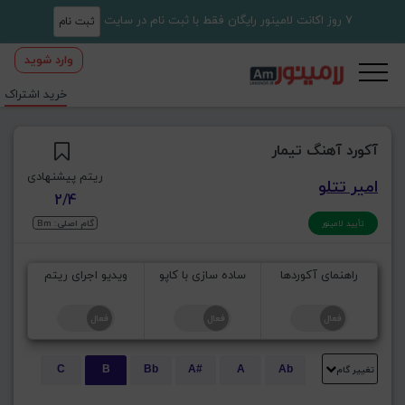
7 روز اکانت لامینور رایگان فقط با ثبت نام در سایت
ثبت نام
وارد شوید
خرید اشتراک
آکورد آهنگ تیمار
ریتم پیشنهادی
امیر تتلو
2/4
گام اصلی: Bm
تأیید لامینور
راهنمای آکوردها
ساده سازی با کاپو
ویدیو اجرای ریتم
تغییر گام
C
B
Bb
A#
A
Ab
E
Eb
D#
D
Db
C#