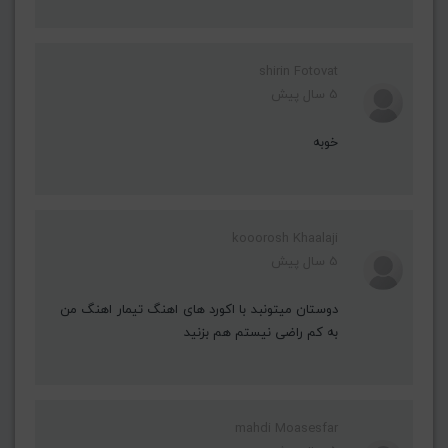
shirin Fotovat
5 سال پیش
خوبه
kooorosh Khaalaji
5 سال پیش
دوستان میتونبد با اکورد های اهنگ تیمار اهنگ من
به کم راضی نیستم هم بزنید
mahdi Moasesfar