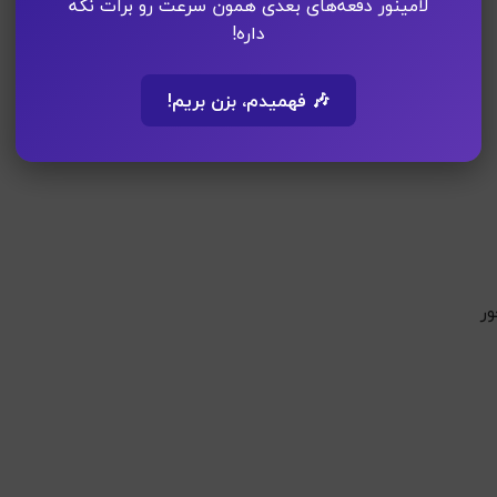
لامینور دفعه‌های بعدی همون سرعت رو برات نگه
داره!
🎶 فهمیدم، بزن بریم!
ور