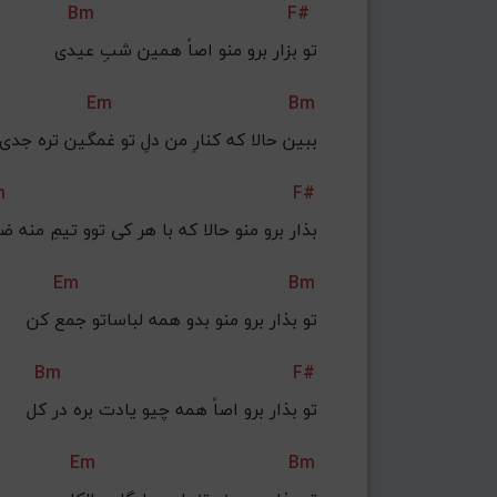
Bm
F#
تو بزار برو منو اصاً همین شبِ عیدی
Em
Bm
ببین حالا که کنارِ من دلِ تو غمگین تره جدی
m
F#
بذار برو منو حالا که با هر کی توو تیمِ منه 
Em
Bm
تو بذار برو منو بدو همه لباساتو جمع کن
Bm
F#
تو بذار برو اصاً همه چیو یادت بره در کل
Em
Bm