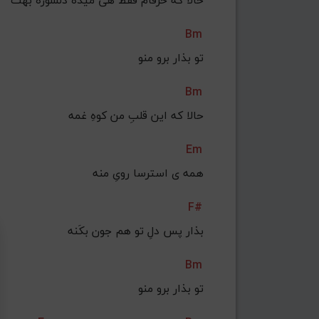
حالا که حرفام فقط هی میده دلشوره بهت
Bm
تو بذار برو منو
Bm
حالا که این قلبِ من کوهِ غمه
Em
همه ی استرسا رویِ منه
F#
بذار پس دلِ تو هم جون بکَنه
Bm
تو بذار برو منو