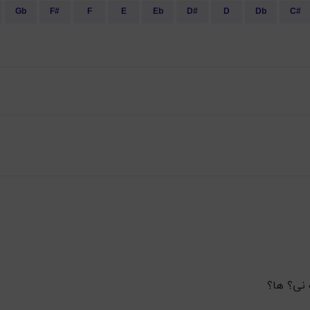
Gb
F#
F
E
Eb
D#
D
Db
C#
 نی؟ ها؟