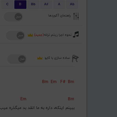
C
B
Bb
A#
A
Ab
راهنمای آکوردها
نحوه اجرا ریتم ترانه
(جدید)
ساده سازی با کاپو
Bm
Em
F#
Bm
Em
Bm
ببینم اینکه، داره به ما انقد بد میگذره عیب