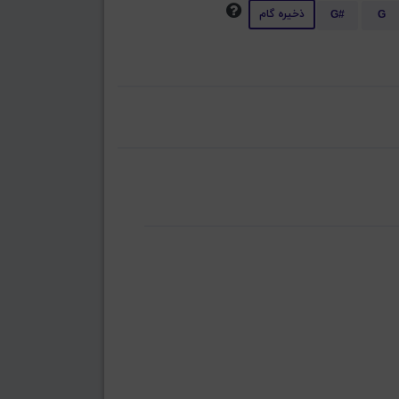
ذخیره گام
G#
G