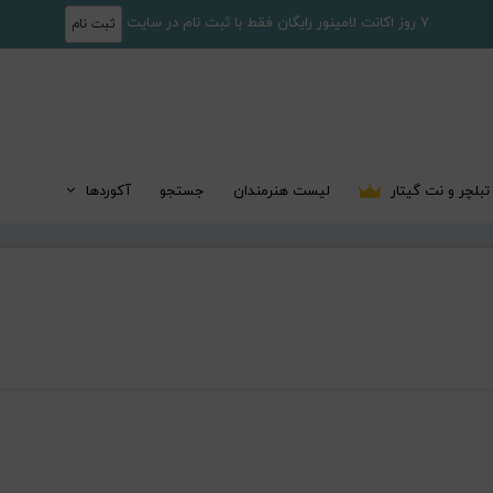
7 روز اکانت لامینور رایگان فقط با ثبت نام در سایت
ثبت نام
تبلچر و نت گیتار
لیست هنرمندان
جستجو
آکوردها