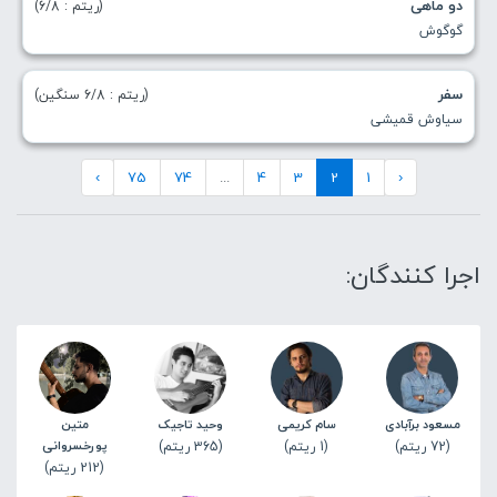
دو ماهی
(ریتم : 6/8)
گوگوش
سفر
(ریتم : 6/8 سنگین)
سیاوش قمیشی
›
75
74
...
4
3
2
1
‹
اجرا کنندگان:
مسعود برآبادی
سام کریمی
وحید تاجیک
متین
(72 ریتم)
(1 ریتم)
(365 ریتم)
پورخسروانی
(212 ریتم)