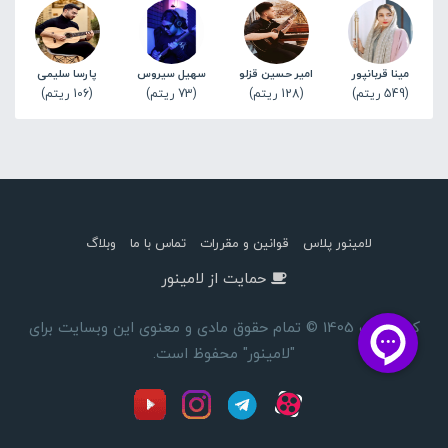
مینا قربانپور
امیر حسین قزلو
سهیل سیروس
پارسا سلیمی
(549 ریتم)
(128 ریتم)
(73 ریتم)
(106 ریتم)
لامینور پلاس
قوانین و مقررات
تماس با ما
وبلاگ
حمایت از لامینور
کپی رایت 1405 © تمام حقوق مادی و معنوی این وبسایت برای
"لامینور" محفوظ است.