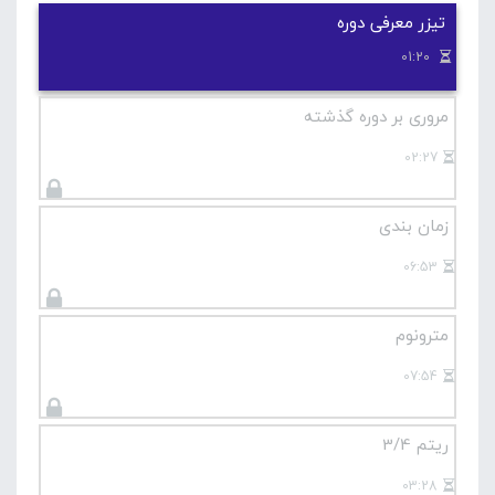
تیزر معرفی دوره
01:20
مروری بر دوره گذشته
02:27
زمان بندی
06:53
مترونوم
07:54
ریتم 3/4
03:28