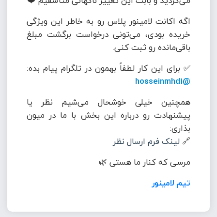
می‌کردید و بابت این تغییر ناگهانی متأسفیم ❤️
اگه اکانت لامینور پلاس رو به خاطر این ویژگی
خریده بودی، می‌تونی درخواست برگشت مبلغ
باقی‌مانده رو ثبت کنی.
✅ برای این کار لطفاً بهمون در تلگرام پیام بده:
@hosseinmhd1
همچنین خیلی خوشحال می‌شیم نظر یا
پیشنهادت رو درباره این بخش با ما در میون
بذاری:
🔗
لینک فرم ارسال نظر
مرسی که کنار ما هستی 🌿
تیم لامینور