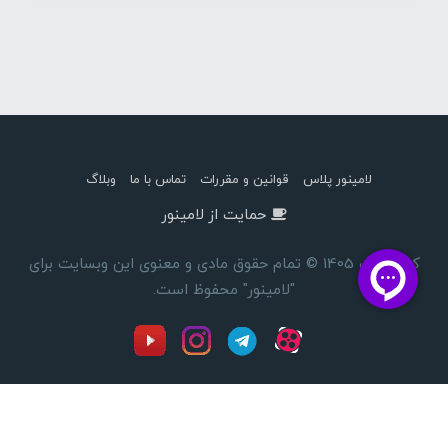
لامینور پلاس
قوانین و مقررات
تماس با ما
وبلاگ
حمایت از لامینور
کپی رایت 1405 © تمام حقوق مادی و معنوی این وبسایت برای
"لامینور" محفوظ است.