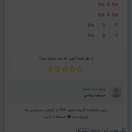
Em
D
Em
G#
G
Gb
F#
F
Em
D
Em
ذخیره گام
Em
D
C
Em
D
C
از نظر شما آکورد بالا چند ستاره دارد؟
ارسال شده توسط
مسعود برابادی
برای مشاهده گزینه دانلود PDF از آیکون دسترسی ها
(چرخ دنده
) استفاده کنید
تگ های این ترانه:
دهه ۵۰