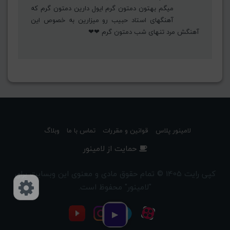
میگم بهتون دمتون گرم ایول دارین دمتون گرم که
آهنگهای استاد حبیب رو میزارین به خصوص این
آهنگش مرد تنهای شب دمتون گرم ❤❤
لامینور پلاس
قوانین و مقررات
تماس با ما
وبلاگ
حمایت از لامینور
کپی رایت 1405 © تمام حقوق مادی و معنوی این وبسایت برای
"لامینور" محفوظ است.
دسترسی‌ها
▶