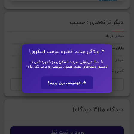
دیگر ترانه‌های : حبیب
صدای فریاد
یاران من
🎉 ویژگی جدید: ذخیره سرعت اسکرول!
عیدی
🎸 حالا می‌تونی سرعت اسکرول رو ذخیره کنی تا
لامینور دفعه‌های بعدی همون سرعت رو برات نگه داره!
کسی حالم نمی پرسه
🎶 فهمیدم، بزن بریم!
مشاهده تمام ترانه‌های حبیب
دیدگاه ها(3 دیدگاه)
ورود و ثبت نظر