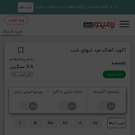
7 روز اکانت لامینور رایگان فقط با ثبت نام در سایت
ثبت نام
وارد شوید
خرید اشتراک
آکورد آهنگ مرد تنهای شب
ریتم پیشنهادی
حبیب
6/8 سنگین
گام اصلی: Em
تأیید لامینور
راهنمای آکوردها
ساده سازی با کاپو
ویدیو اجرای ریتم
تغییر گام
C
B
Bb
A#
A
Ab
E
Eb
D#
D
Db
C#