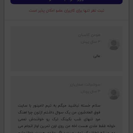
ثبت نظر تنها برای کاربران عضو امکان پذیر است
هومن کاسبان
3 سال پیش
عالی
سوشیانت صفاریان
3 سال پیش
سلام خسته نباشید میگم به تیم لامینور با سایت
فوق العادشون من یک سوال داشتم ازتون چرا اهنگ
مرد تنهای شب بکینگ ترک رو خوانندش نممی
خوانه فقط ملدی هست اخه من روی اون تمرین اواز انجام می
دم میشه لطفا یک توضیح بدید اگر مقدور هست خوانندشم