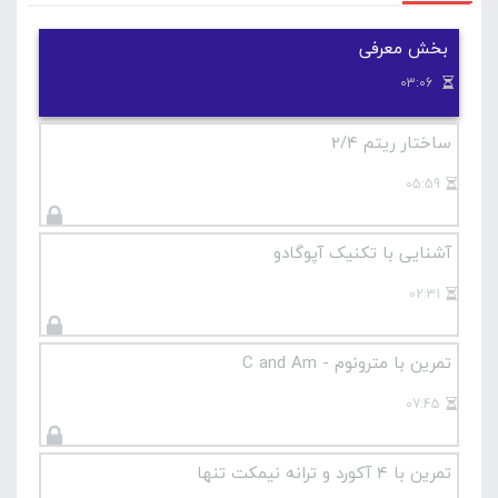
با آکورد سُل ماژور و می ماژور7 آشنا می شوید و
همچنین اجرای
نت دولاچنگ را در ریتم 4/2 خواهید آموخت.
بخش معرفی
03:06
ساختار ریتم 2/4
05:59
آشنایی با تکنیک آپوگادو
02:31
تمرین با مترونوم - C and Am
07:45
تمرین با 4 آکورد و ترانه نیمکت تنها