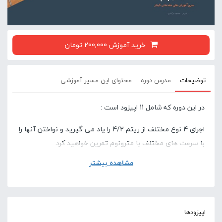
خرید آموزش 200,000 تومان
توضیحات
مدرس دوره
محتوای این مسیر آموزشی
در این دوره که شامل 11 اپیزود است :
اجرای 4 نوع مختلف از ریتم 4/2 را یاد می گیرید و نواختن آنها را
با سرعت های مختلف با مترونوم تمرین خواهید کرد.
مشاهده بیشتر
ترانه های " یه نیمکت تنها"، " شب بود، بیابان بود" و " شرقی
غمگین" که اجرای قسمت هایی از آنها را در دوره های قبل بصورت
ساده یاد گرفته بودید، بصورت کامل و با همراهی ریتم یاد
خواهید گرفت.
اپیزودها