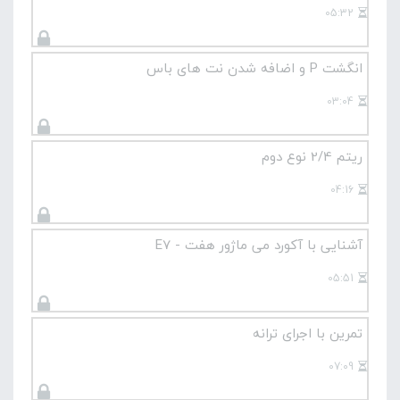
05:32
انگشت P و اضافه شدن نت های باس
03:04
ریتم 2/4 نوع دوم
04:16
آشنایی با آکورد می ماژور هفت - E7
05:51
تمرین با اجرای ترانه
07:09