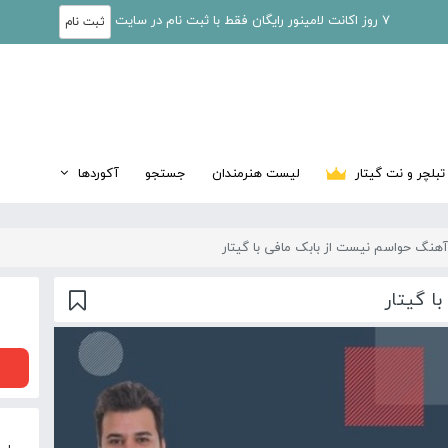
7 روز اکانت لامینور رایگان فقط با ثبت نام در سایت
ثبت نام
تبلچر و نت گیتار
لیست هنرمندان
جستجو
آکوردها
نگ حواسم نیست از بابک مافی‌ با گیتار
ا گیتار
00:00