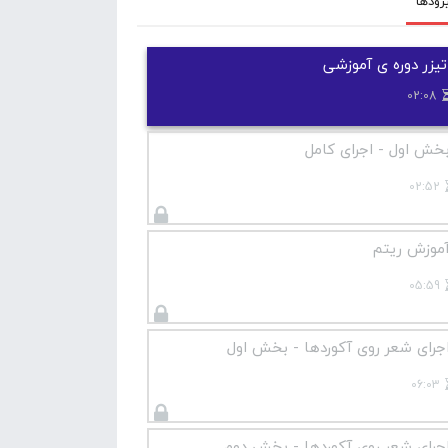
زودها
تیزر دوره ی آموزشی
02:08
خش اول - اجرای کامل
02:52
موزش ریتم
05:59
جرای شعر روی آکوردها - بخش اول
06:03
جرای شعر روی آکوردها - بخش دوم