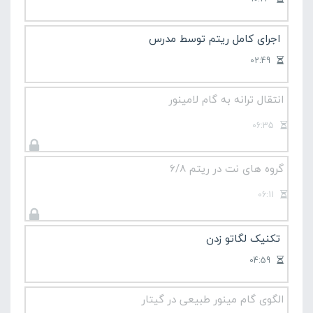
اجرای کامل ریتم توسط مدرس
02:49
انتقال ترانه به گام لامینور
06:35
گروه های نت در ریتم 6/8
06:11
تکنیک لگاتو زدن
04:59
الگوی گام مینور طبیعی در گیتار