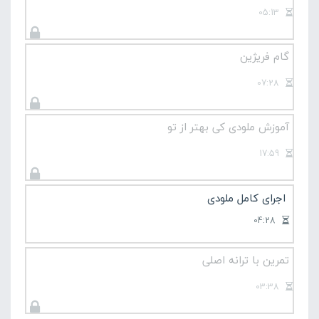
05:13
گام فریژین
07:28
آموزش ملودی کی بهتر از تو
17:59
اجرای کامل ملودی
04:28
تمرین با ترانه اصلی
03:38