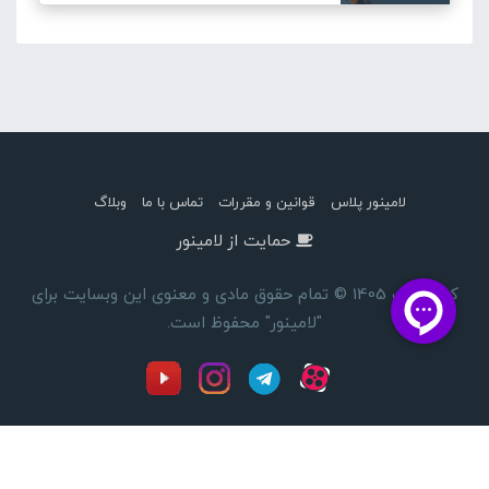
لامینور پلاس
قوانین و مقررات
تماس با ما
وبلاگ
حمایت از لامینور
کپی رایت 1405 © تمام حقوق مادی و معنوی این وبسایت برای
"لامینور" محفوظ است.