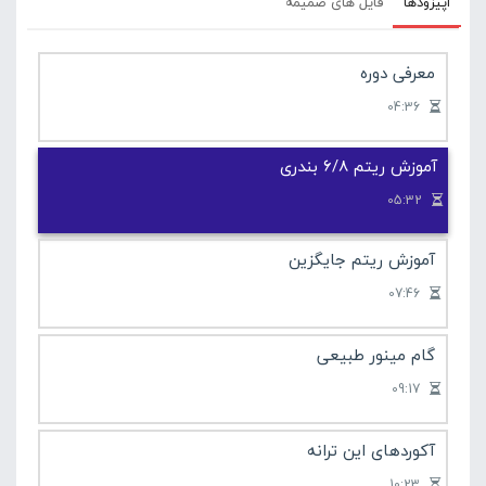
اپیزودها
فایل های ضمیمه
کنیم دوره های پایه ای گیتار در سایت لامینور را مشاهده
کنید .
معرفی دوره
آموزش مقدماتی گیتار
04:36
آموزش ریتم 6/8 بندری
05:32
آموزش ریتم جایگزین
07:46
گام مینور طبیعی
09:17
آکوردهای این ترانه
10:23