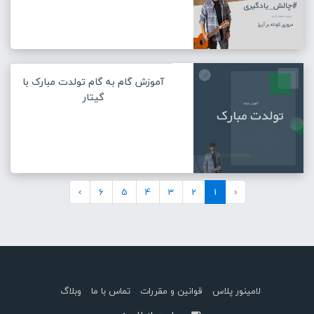
آموزش گام به گام تولدت مبارک با
گیتار
›
6
5
4
3
2
1
‹
لامینور پلاس
قوانین و مقررات
تماس با ما
وبلاگ