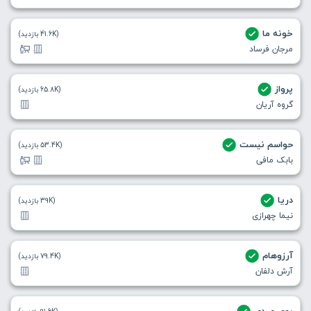
خونه ما
(41.6K بازدید)
مرجان فرساد
پرواز
(65.8K بازدید)
گروه آریان
حواسم نیست
(53.4K بازدید)
بابک مافی
دریا
(39K بازدید)
نیما چهرازی
آرزوهام
(79.4K بازدید)
آرش دلفان