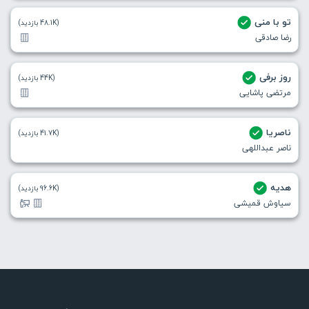
تو با منی
(48.1K بازدید)
رضا صادقی
روز برفی
(44K بازدید)
مرتضی پاشایی
ناصریا
(41.7K بازدید)
ناصر عبداللهی
هدیه
(96.6K بازدید)
سیاوش قمیشی