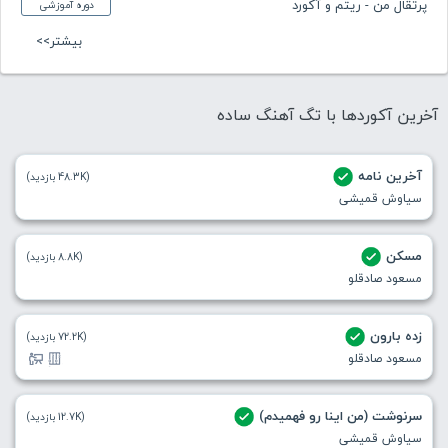
پرتقال من - ریتم و آکورد
دوره آموزشی
بیشتر>>
آخرین آکوردها با تگ آهنگ ساده
آخرین نامه
(48.3K بازدید)
سیاوش قمیشی
مسکن
(8.8K بازدید)
مسعود صادقلو
زده بارون
(72.2K بازدید)
مسعود صادقلو
سرنوشت (من اینا رو فهمیدم)
(12.7K بازدید)
سیاوش قمیشی