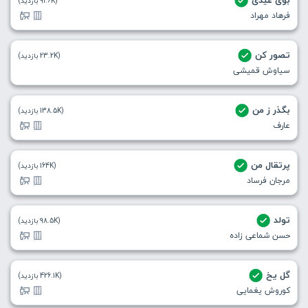
بوی عیدی
(91.6K بازدید)
فرهاد مهراد
تصور کن
(23.2K بازدید)
سیاوش قمیشی
بگذر ز من
(138.5K بازدید)
عارف
پرتقال من
(164K بازدید)
مرجان فرساد
تولد
(98.5K بازدید)
حسن شماعی زاده
گل یخ
(426.1K بازدید)
کوروش یغمایی