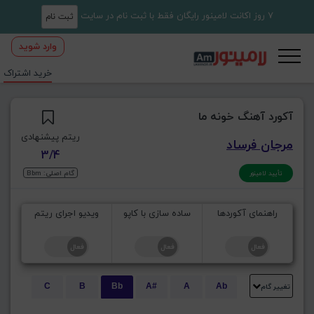
7 روز اکانت لامینور رایگان فقط با ثبت نام در سایت
ثبت نام
وارد شوید
خرید اشتراک
آکورد آهنگ خونه ما
ریتم پیشنهادی
مرجان فرساد
3/4
گام اصلی: Bbm
تأیید لامینور
راهنمای آکوردها
ساده سازی با کاپو
ویدیو اجرای ریتم
تغییر گام
C
B
Bb
A#
A
Ab
E
Eb
D#
D
Db
C#