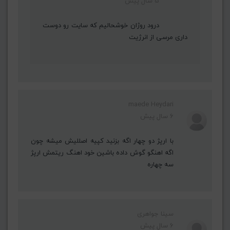
5 سال پیش
درود روژان خوشحالیم که سایت رو دوست
داری مرسی از انرژیت
maede Heydari
6 سال پیش
با ارپژ دو چهار اگه بزنيد كپيه اصلليش ميشه چون
اگه اهنگو گوش داده باشين خود اهنگ ريتمش ارپژ
سه چهاره
سینا جواهری
6 سال پیش