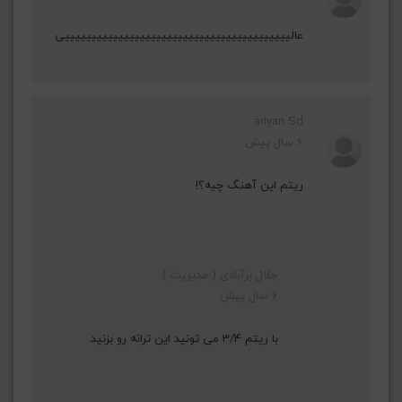
عالییییییییییییییییییییییییییییییییییییییییییی
ariyan Sd
6 سال پیش
ریتم این آهنگ چیه؟!
جلال برآبادی ( مدیریت )
6 سال پیش
با ریتم 3/4 می تونید این ترانه رو بزنید