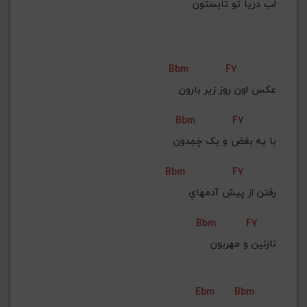
لب دریا تو تابستون
Bbm
F7
عکس اون روز زیر بارون
Bbm
F7
با یه بغض و یک چَمِدون
Bbm
F7
رفتن از پیشِ آدمهایِ
Bbm
F7
نازنین و مهربون
Ebm
Bbm