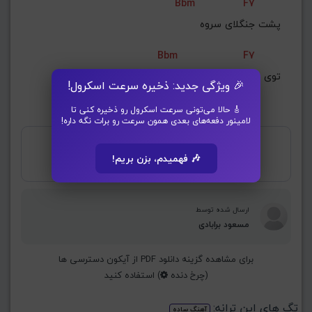
Bbm
F7
پشت جنگلای سروه
Bbm
F7
توی رویاست ، توی یه خواب
🎉 ویژگی جدید: ذخیره سرعت اسکرول!
🎸 حالا می‌تونی سرعت اسکرول رو ذخیره کنی تا
لامینور دفعه‌های بعدی همون سرعت رو برات نگه داره!
از نظر شما آکورد بالا چند ستاره دارد؟
🎶 فهمیدم، بزن بریم!
ارسال شده توسط
مسعود برابادی
برای مشاهده گزینه دانلود PDF از آیکون دسترسی ها
(چرخ دنده
) استفاده کنید
تگ های این ترانه:
آهنگ ساده