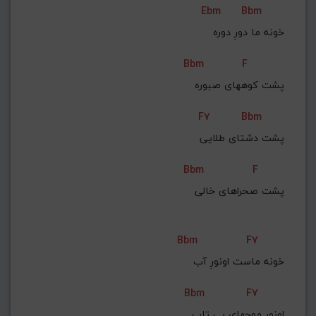
Ebm
Bbm
G#
G
Gb
F#
F
خونه ما دورِ دوره
ذخیره گام
Bbm
F
پشت کوههای صبوره
F7
Bbm
پشت دشتای طلایی
Bbm
F
پشت صحراهای خالی
Bbm
F7
خونه ماست اونورِ آب
Bbm
F7
اونورِ موجهای بی تاب