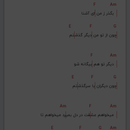
F
Am
G#
G
Gb
F#
F
ای آشنا  
بگذر ز من 
ذخیره گام
E
F
G
چون از تو من 
دیگر گذش
تم
F
Am
بیگانه شو  
دیگر تو هم 
E
F
G
چون دیگران 
با سرگذش
تم
Am
F
Am
رد میخواهم تا  
میخواهم عش
قت در دل بمی
E
F
G
Am