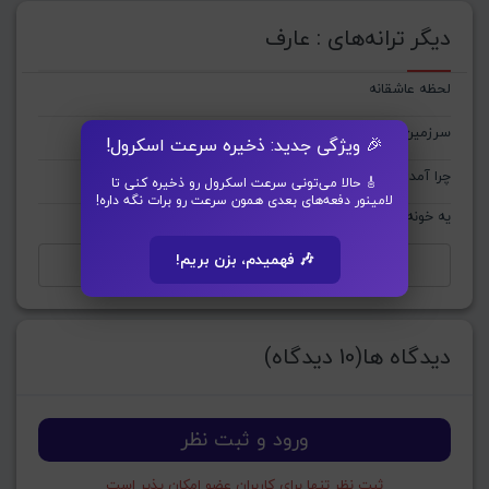
دیگر ترانه‌های : عارف
لحظه عاشقانه
سرزمین مادری
🎉 ویژگی جدید: ذخیره سرعت اسکرول!
چرا آمدی
🎸 حالا می‌تونی سرعت اسکرول رو ذخیره کنی تا
لامینور دفعه‌های بعدی همون سرعت رو برات نگه داره!
یه خونه دارم
🎶 فهمیدم، بزن بریم!
مشاهده تمام ترانه‌های عارف
دیدگاه ها(10 دیدگاه)
ورود و ثبت نظر
ثبت نظر تنها برای کاربران عضو امکان پذیر است