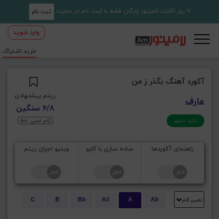
7 روز اکانت لامینور رایگان فقط با ثبت نام در سایت
ثبت نام
وارد شوید
خرید اشتراک
آکورد آهنگ بگذر ز من
ریتم پیشنهادی
عارف
6/8 سنگین
گام اصلی: Am
تأیید لامینور
راهنمای آکوردها
ساده سازی با کاپو
ویدیو اجرای ریتم
تغییر گام
C
B
Bb
A#
A
Ab
E
Eb
D#
D
Db
C#