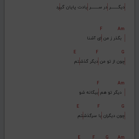
دیگــــــــر 
در ســــــــر 
یادت پایان گی
رد
F
Am
ای آشنا  
بگذر ز من 
E
F
G
چون از تو من 
دیگر گذش
تم
F
Am
بیگانه شو  
دیگر تو هم 
E
F
G
چون دیگران 
با سرگذش
تم
E
F
G
Am