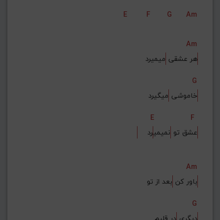
E
F
G
Am
Am
هر عشقی 
میمیرد
G
خاموشی 
میگیرد
E
F
عشق تو 
نمیمی
رد
Am
باور کن 
بعد از تو
G
دیگری 
در قلبم