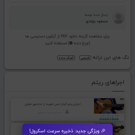
ارسال شده توسط
مسعود برابادی
برای مشاهده گزینه دانلود PDF از آیکون دسترسی ها
(چرخ دنده
) استفاده کنید
تگ های این ترانه:
قدیمی
آهنگ ساده
اجراهای ریتم
اجرای ریتم گیتار حس خوبیه از شادمهر عقیلی
اجرا کننده: مینا قربانپور
اجرای ریتم گیتار عادت از شادمهر عقیلی
🎉 ویژگی جدید: ذخیره سرعت اسکرول!