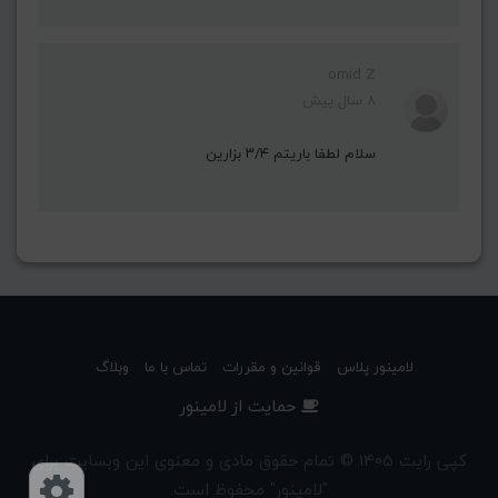
omid Z
8 سال پیش
سلام لطفا باریتم ۳/۴ بزارین
لامینور پلاس
قوانین و مقررات
تماس با ما
وبلاگ
حمایت از لامینور
کپی رایت 1405 © تمام حقوق مادی و معنوی این وبسایت برای
"لامینور" محفوظ است.