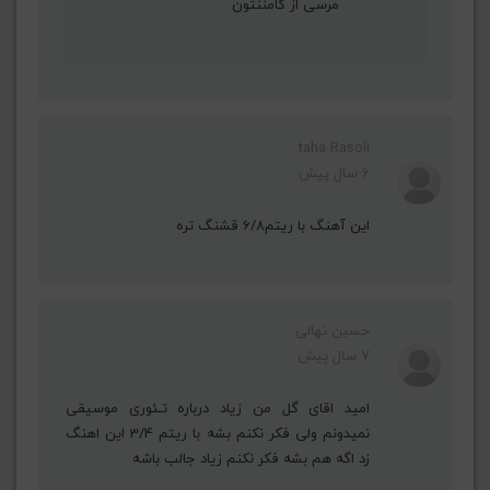
مرسی از کامننتون
taha Rasoli
6 سال پیش
این آهنگ با ریتم۶/8 قشنگ تره
حسین نهالی
7 سال پیش
امید اقای گل من زیاد درباره تـئوری موسیقی
نمیدونم ولی فکر نکنم بشه با ریتم 3/4 این اهنگ
زد اگه هم بشه فکر نکنم زیاد جالب باشه