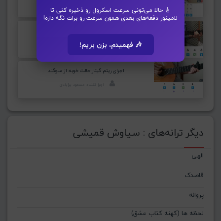
اجرا کننده: مینا قربانپور
🎸 حالا می‌تونی سرعت اسکرول رو ذخیره کنی تا
لامینور دفعه‌های بعدی همون سرعت رو برات نگه داره!
اجرای ریتم گیتار تنها نذار از سیروان خسروی
🎶 فهمیدم، بزن بریم!
اجرا کننده: وحید تاجیک
اجرای ریتم گیتار حالت خوبه از سوگند
اجرا کننده: مسعود برآبادی
دیگر ترانه‌های : سیاوش قمیشی
الهی
قاصدک
پروانه
لحظه ها (کهنه کتاب عشق)