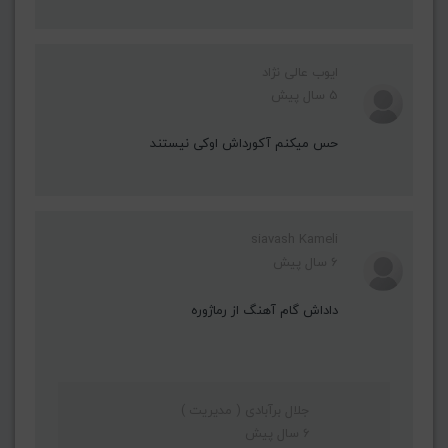
ایوب عالی نژاد
5 سال پیش
حس میکنم آکورداش اوکی نیستند
siavash Kameli
6 سال پیش
داداش گام آهنگ از رماژوره
جلال برآبادی ( مدیریت )
6 سال پیش