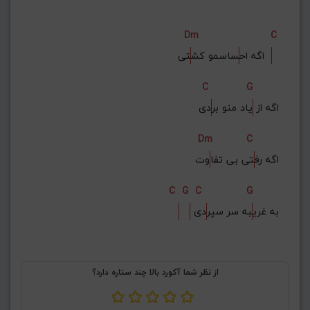
Dm
C
تی  
اگه اح
ساسمو کش
C
G
اگه از 
یاد منو بر
دی
Dm
C
اگه رف
تی بی تفا
وت
C
G
C
G
 به غری
به سر سپر
دی
از نظر شما آکورد بالا چند ستاره دارد؟