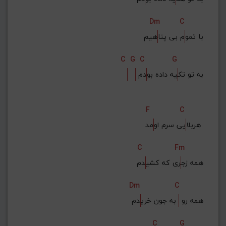
Dm
C
با تمو
م بی پنا
هیم
C
G
C
G
 به تو تک
یه داده بو
دم
F
C
مد 
هربلا
یی سرم او
C
Fm
همه زج
ری که کشی
دم
Dm
C
همه رو 
 به جون خری
دم
C
G