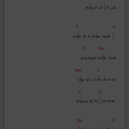
ولی از 
 تو نبری
دم
F
C
دم  
هرجا بو
دم با تو بو
C
Fm
هرجا رف
تم تورودی
دم
Dm
C
تو سبک 
شدن تو رو
یا
C
G
دم 
همه جا 
 به تو رسی
Dm
C