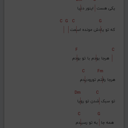
یکی هست 
 اینور دن
یا
C
G
C
G
 که تو یا
دش مونده اس
مت
F
C
دم  
هرجا بو
دم با تو بو
C
Fm
هرجا رف
تم تورودی
دم
Dm
C
تو سبک 
شدن تو رو
یا
C
G
دم 
همه جا 
 به تو رسی