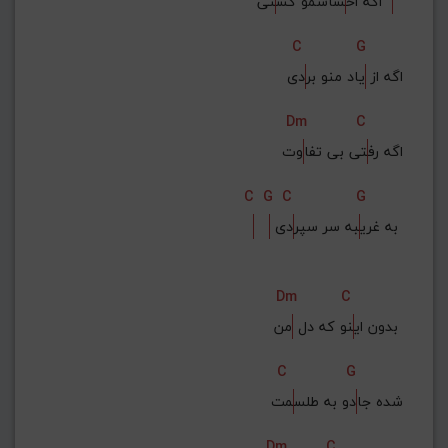
تی  
اگه اح
ساسمو کش
C
G
اگه از 
یاد منو بر
دی
Dm
C
اگه رف
تی بی تفا
وت
C
G
C
G
دی 
 به غری
به سر سپر
Dm
C
من 
بدون ای
نو که دل 
C
G
شده جا
دو به طلس
مت
Dm
C