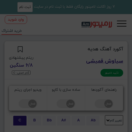
7 روز اکانت لامینور رایگان فقط با ثبت نام در سایت
ثبت نام
وارد شوید
خرید اشتراک
آکورد آهنگ هدیه
ریتم پیشنهادی
سیاوش قمیشی
6/8 سنگین
گام اصلی: C
تأیید لامینور
راهنمای آکوردها
ساده سازی با کاپو
ویدیو اجرای ریتم
تغییر گام
C
B
Bb
A#
A
Ab
E
Eb
D#
D
Db
C#