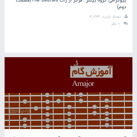
بیوگرافی گروه بیتلز : فراتر از راک The Beatles(قسمت
دوم)
تعداد بازدید: 3,723
0 نظر