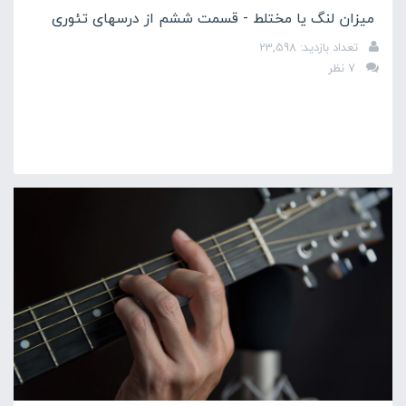
میزان لنگ یا مختلط - قسمت ششم از درسهای تئوری
تعداد بازدید: 23,598
7 نظر