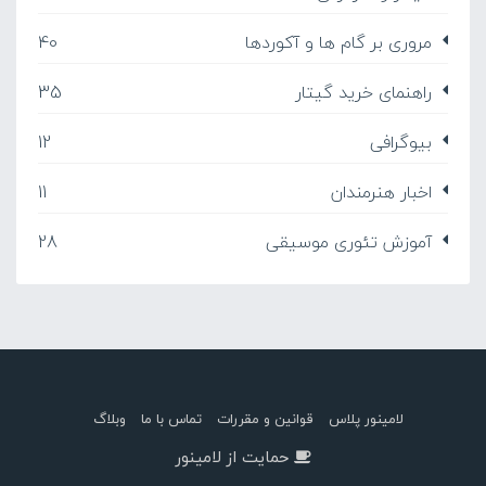
مروری بر گام ها و آکوردها
40
راهنمای خرید گیتار
35
بیوگرافی
12
اخبار هنرمندان
11
آموزش تئوری موسیقی
28
لامینور پلاس
قوانین و مقررات
تماس با ما
وبلاگ
حمایت از لامینور