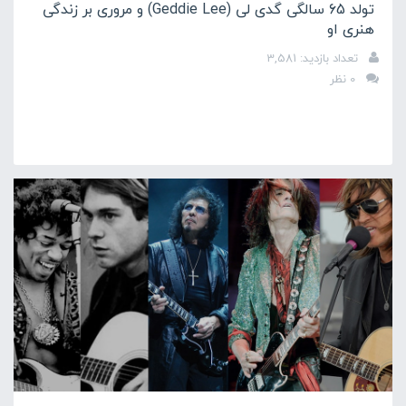
تولد 65 سالگی گدی لی (Geddie Lee) و مروری بر زندگی
هنری او
تعداد بازدید: 3,581
0 نظر