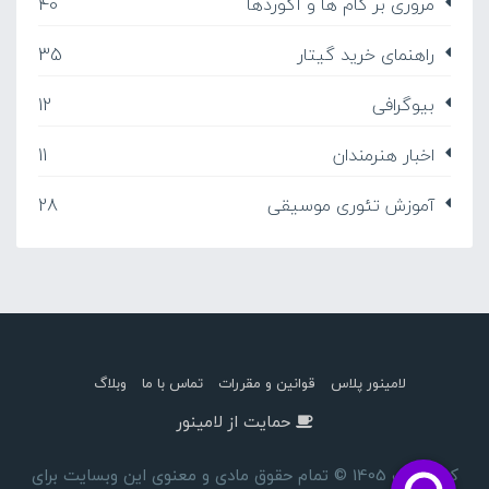
مروری بر گام ها و آکوردها
40
راهنمای خرید گیتار
35
بیوگرافی
12
اخبار هنرمندان
11
آموزش تئوری موسیقی
28
لامینور پلاس
قوانین و مقررات
تماس با ما
وبلاگ
حمایت از لامینور
کپی رایت 1405 © تمام حقوق مادی و معنوی این وبسایت برای