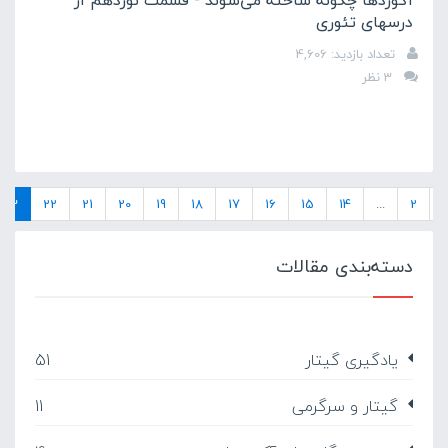
آکوردها چگونه ساخته می‌شوند - قسمت نوزدهم از
درسهای تئوری
تعداد بازدید: 4,606
3 نظر
23
22
21
20
19
18
17
16
15
14
...
2
1
دسته‌بندی مقالات
یادگیری گیتار
51
گیتار و سرگرمی
11