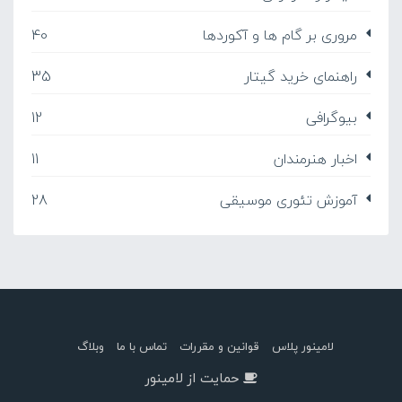
مروری بر گام ها و آکوردها
40
راهنمای خرید گیتار
35
بیوگرافی
12
اخبار هنرمندان
11
آموزش تئوری موسیقی
28
لامینور پلاس
قوانین و مقررات
تماس با ما
وبلاگ
حمایت از لامینور