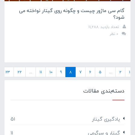
گام سی ماژور چیست و چگونه روی گیتار نواخته می
شود؟
تعداد بازدید: 11,288
0 نظر
23
22
...
11
10
9
8
7
6
5
...
2
1
دسته‌بندی مقالات
یادگیری گیتار
51
گیتار و سرگرمی
11