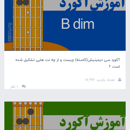
آکورد سی دیمینیش(کاسته) چیست و از چه نت هایی تشکیل شده
است ؟
تعداد بازدید: 17,996
0 نظر