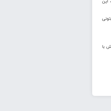
 این
تونی
ش با