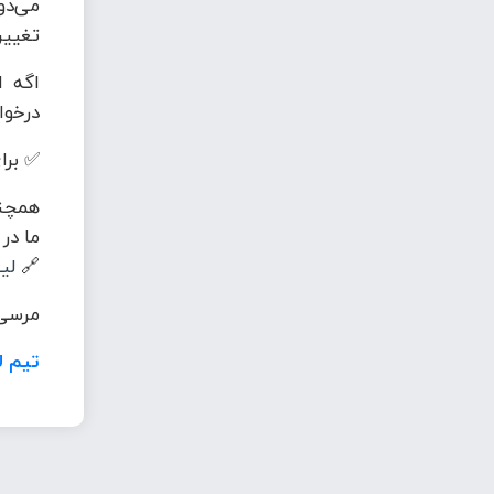
می‌دو
تغییر
اگه ا
درخوا
✅ برای
همچنی
ما در
🔗
لی
مرسی 
تیم ل