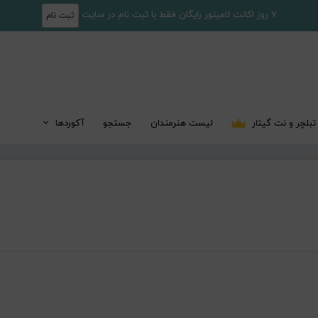
7 روز اکانت لامینور رایگان فقط با ثبت نام در سایت
ثبت نام
تبلچر و نت گیتار
لیست هنرمندان
جستجو
آکوردها