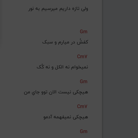
ولی‌ تازه داریم میرسیم به نور
Gm
کفشُ در میارم و سبک
Cm7
نمیخوام نه الکل و نه کُک
Gm
هیچکی نیست الان توو جایِ من
Cm7
هیچکی نمیفهمه آدمو
Gm