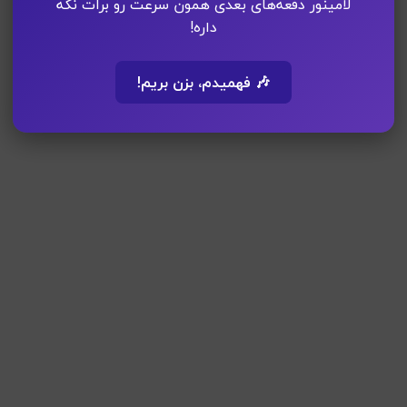
لامینور دفعه‌های بعدی همون سرعت رو برات نگه
داره!
🎶 فهمیدم، بزن بریم!