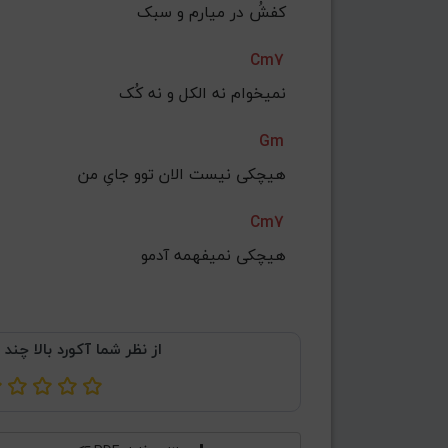
کفشُ در میارم و سبک
Cm7
نمیخوام نه الکل و نه کُک
Gm
هیچکی نیست الان توو جایِ من
Cm7
هیچکی نمیفهمه آدمو
از نظر شما آکورد بالا چند 