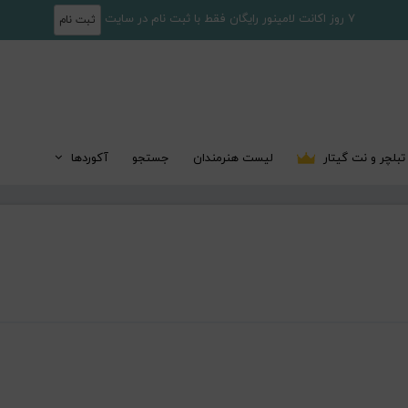
7 روز اکانت لامینور رایگان فقط با ثبت نام در سایت
ثبت نام
تبلچر و نت گیتار
لیست هنرمندان
جستجو
آکوردها