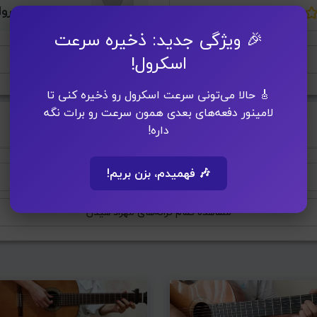
متین پورخسروا
🎉 ویژگی جدید: ذخیره سرعت
اسکرول!
افزودن به پلی لیست
🎸 حالا می‌تونی سرعت اسکرول رو ذخیره کنی تا
لامینور دفعه‌های بعدی همون سرعت رو برات نگه
داره!
🎶 فهمیدم، بزن بریم!
رفیق من
منو بسپار
مشاهده تمام ترانه‌های مهراد هیدن