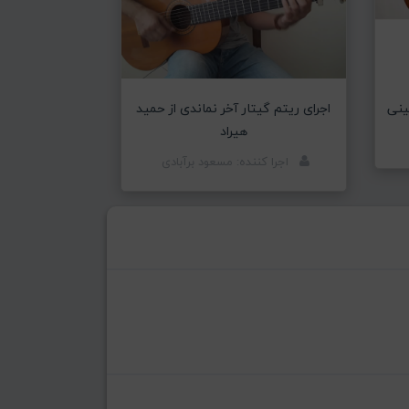
ئینی
اجرای ریتم گیتار آخر نماندی از حمید
هیراد
اجرا کننده: مسعود برآبادی