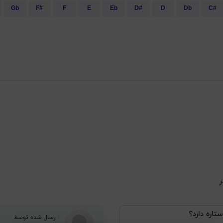
Gb
F#
F
E
Eb
D#
D
Db
C#
ر
ستاره دارد؟
ارسال شده توسط