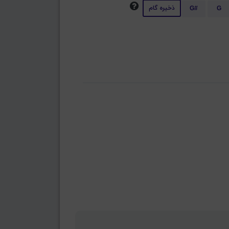
ذخیره گام
G#
G