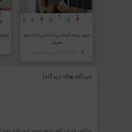
اجرای ریتم گیتار بی احساس از شادمهر
اجرای 
عقیلی
اجرا کننده: متین پورخسروانی
دیدگاه ها(0 دیدگاه)
دیدگاهی برای این آکورد موجود نیست. اولین نفری باشید که ن