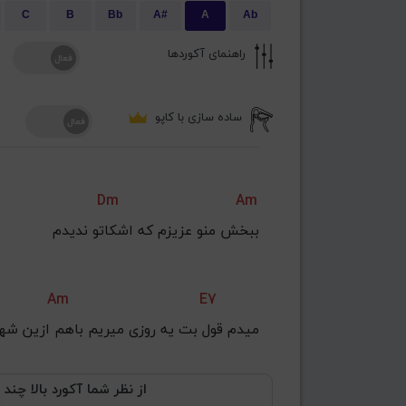
C
B
Bb
A#
A
Ab
راهنمای آکوردها
ساده سازی با کاپو
Dm
Am
ببخش منو عزیزم که اشکاتو ندیدم
Am
E7
میدم قول بت یه روزی میریم باهم ازین شه
از نظر شما آکورد بالا چند 