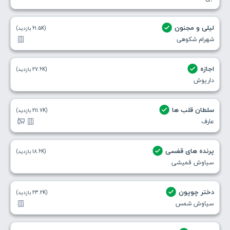
لیلی و مجنون
(61.5K بازدید)
شهرام شکوهی
اجازه
(27.6K بازدید)
داریوش
سلطان قلب ها
(211.7K بازدید)
عارف
پرنده های قفسی
(18.6K بازدید)
سیاوش قمیشی
دختر چوپون
(23.2K بازدید)
سیاوش شمس