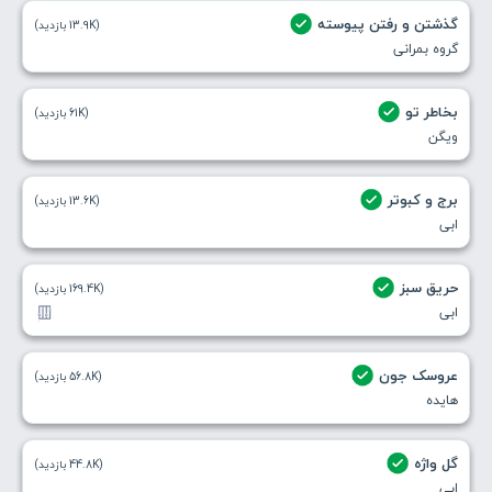
گذشتن و رفتن پیوسته
(13.9K بازدید)
گروه بمرانی
بخاطر تو
(61K بازدید)
ویگن
برج و کبوتر
(13.6K بازدید)
ابی
حریق سبز
(169.4K بازدید)
ابی
عروسک جون
(56.8K بازدید)
هایده
گل واژه
(44.8K بازدید)
ابی