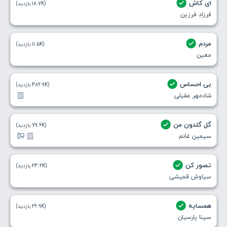
ای کاش
(18.7K بازدید)
فرزاد فرزین
مردم
(11.5K بازدید)
معین
بی احساس
(486.9K بازدید)
شادمهر عقیلی
گل گلدون من
(79.6K بازدید)
سیمین غانم
تصور کن
(23.2K بازدید)
سیاوش قمیشی
همسایه
(26.9K بازدید)
سینا پارسیان