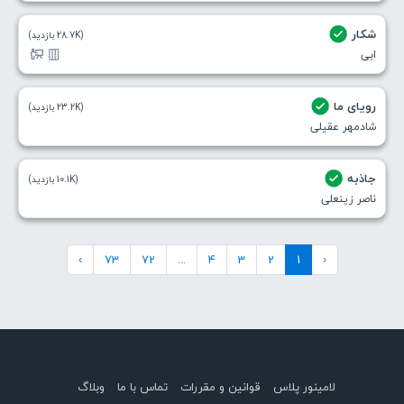
شکار
(28.7K بازدید)
ابی
رویای ما
(23.2K بازدید)
شادمهر عقیلی
جاذبه
(10.1K بازدید)
ناصر زینعلی
›
73
72
...
4
3
2
1
‹
لامینور پلاس
قوانین و مقررات
تماس با ما
وبلاگ