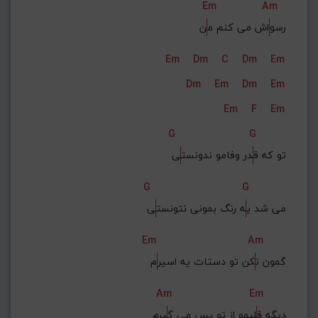
Em
Am
رسو
اش می کنم م
ن
Em
Dm
C
Dm
Em
Dm
Em
Dm
Em
Em
F
Em
G
G
تو که ق
در وفامو ندونست
ی
G
G
می شد ی
ه رنگ بمونی نتونست
ی
Em
Am
گمون ن
کن تو دستات یه اسیر
م
Am
Em
دیگه ق
لبمو از تو پس می گ
یرم