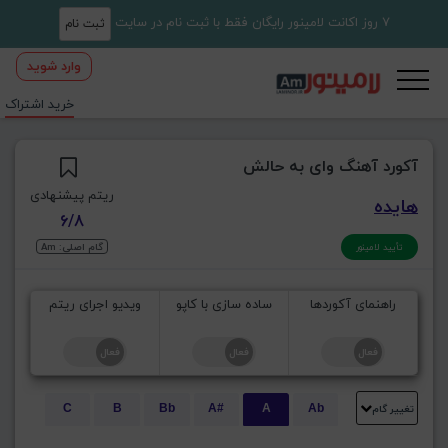
7 روز اکانت لامینور رایگان فقط با ثبت نام در سایت
ثبت نام
وارد شوید
خرید اشتراک
آکورد آهنگ وای به حالش
ریتم پیشنهادی
هایده
6/8
گام اصلی: Am
تأیید لامینور
راهنمای آکوردها
ساده سازی با کاپو
ویدیو اجرای ریتم
تغییر گام
C
B
Bb
A#
A
Ab
E
Eb
D#
D
Db
C#