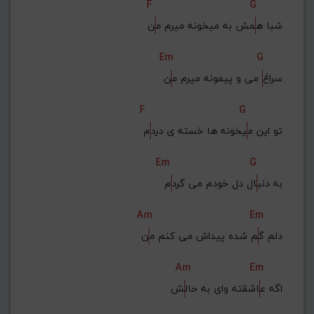
F
G
شبا ه
مش به میخونه میرم م
ن
Em
G
سراغ
 می و پیمونه میرم م
ن
F
G
تو این م
یخونه ها خسته ی درد
م
Em
G
به دنب
ال دل خودم می گرد
م
Am
Em
دلم گ
م شده پیداش می کنم م
ن
Am
Em
اگه ع
اشقته وای به حال
ش