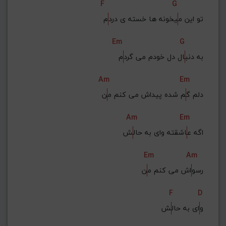
F
G
تو این م
یخونه ها خسته ی درد
م
Em
G
به دنب
ال دل خودم می گرد
م
Am
Em
دلم گ
م شده پیداش می کنم م
ن
Am
Em
اگه ع
اشقته وای به حال
ش
Em
Am
رسو
اش می کنم م
ن
F
D
و
ای به حال
ش