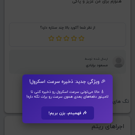
هنوزم برای من عزیز و پاکی
از نظر شما آکورد بالا چند ستاره دارد؟
ارسال شده توسط
مسعود برابادی
برای مشاهده گزینه دانلود PDF از آیکون دسترسی ها
🎉 ویژگی جدید: ذخیره سرعت اسکرول!
(چرخ دنده
) استفاده کنید
🎸 حالا می‌تونی سرعت اسکرول رو ذخیره کنی تا
لامینور دفعه‌های بعدی همون سرعت رو برات نگه داره!
تگ های این ترانه:
بارونی
🎶 فهمیدم، بزن بریم!
اجراهای ریتم