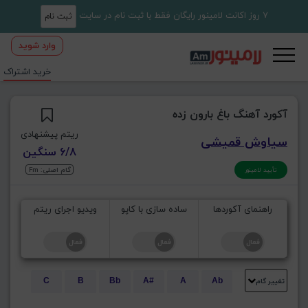
7 روز اکانت لامینور رایگان فقط با ثبت نام در سایت
ثبت نام
وارد شوید
خرید اشتراک
آکورد آهنگ باغ بارون زده
ریتم پیشنهادی
سیاوش قمیشی
6/8 سنگین
گام اصلی: Fm
تأیید لامینور
راهنمای آکوردها
ساده سازی با کاپو
ویدیو اجرای ریتم
تغییر گام
C
B
Bb
A#
A
Ab
E
Eb
D#
D
Db
C#