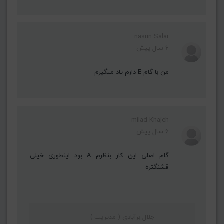
nasrin Salar
6 سال پیش
من با گام E دارم یاد میگیرم
milad Khajeh
6 سال پیش
گام اصلی این کار بنظرم A بود اینطوری خیلی
قشنگتره
جلال برآبادی ( مدیریت )