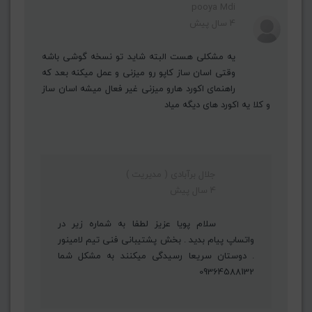
pooya Mdi
4 سال پیش
یه مشکلی هست البته شاید تو نسخه گوشی باشه
وقتی اسان ساز کاپو رو میزنی و عمل میکنه بعد که
راهنمای اکورد هارو میزنی غیر فعال میشه اسان ساز
و کلا یه اکورد های دیگه میاد
جلال برآبادی ( مدیریت )
4 سال پیش
سلام پویا عزیز لطفا به شماره زیر در
واتساپ پیام بدید . بخش پشتیبانی فنی تیم لامینور
. دوستان سریعا رسیدگی میکنند به مشکل شما
09364588132