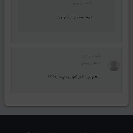
6 سال پیش
درود ممنون از نظرتون
فرهاد اردلان
8 سال پیش
سلام .چرا اکثر کارا ریتم نداره؟؟؟