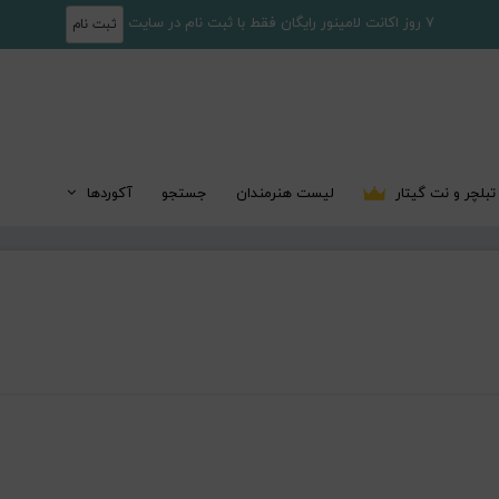
7 روز اکانت لامینور رایگان فقط با ثبت نام در سایت
ثبت نام
تبلچر و نت گیتار
لیست هنرمندان
جستجو
آکوردها