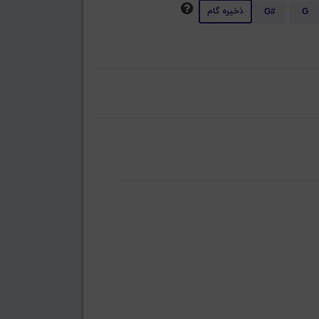
ذخیره گام
G#
G