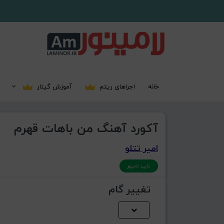
خانه
اجراهای ریتم
آموزش گیتار
آکورد آهنگ من باهات قهرم
امیر تتلو
تأیید لامینور
تغییر گام