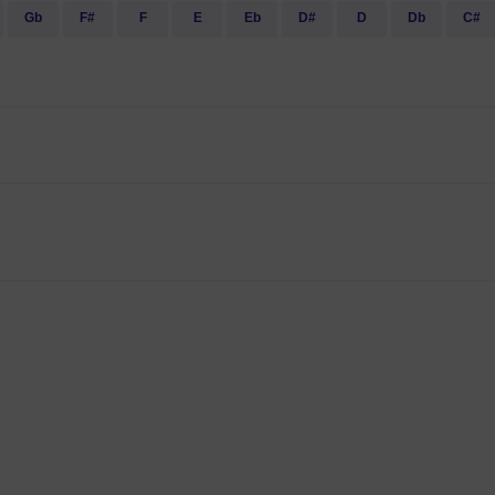
Gb
F#
F
E
Eb
D#
D
Db
C#