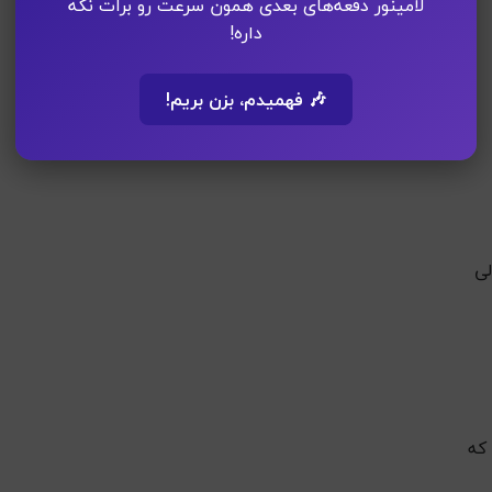
لامینور دفعه‌های بعدی همون سرعت رو برات نگه
داره!
🎶 فهمیدم، بزن بریم!
لی
که