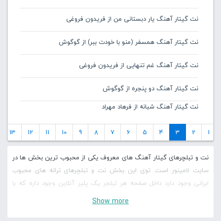
نت گیتار آهنگ یار دبستانی من از فریدون فروغی
نت گیتار آهنگ همسفر (منو با خودت ببر) از گوگوش
نت گیتار آهنگ غم تنهایی از فریدون فروغی
نت گیتار آهنگ دو پنجره از گوگوش
نت گیتار آهنگ شبانه از فرهاد مهراد
13
12
11
10
9
8
7
6
5
4
3
2
1
نت و تبلچرهای گیتار آهنگ های معروف یکی از محبوب ترین بخش ها در
سایت لامینور است. توی این بخش نت و تبلچرهای ترانه های محبوب
ایرانی وجود دارد داخل صفحه هر تبلجر یک پلیر آنلاین وجود داره که با
کمک آن می توانید تبلچر رو به صورت آنلاین اجرا کنید، لاین های مختلف
Show more
رو کنترل کنید و سرعت نت و تبلچره ها رو کم و زیاد کنید و با آنها شروع