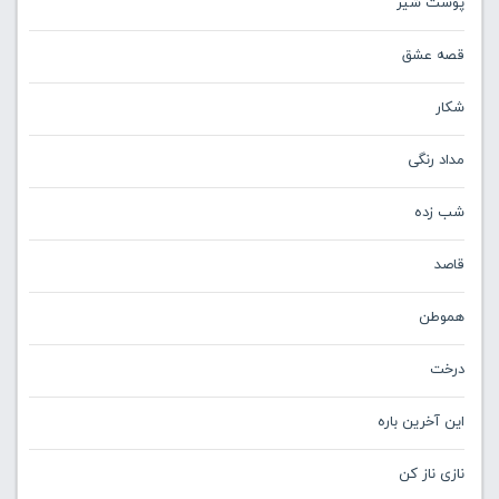
پوست شیر
قصه عشق
شکار
مداد رنگی
شب زده
قاصد
هموطن
درخت
این آخرین باره
نازی ناز کن