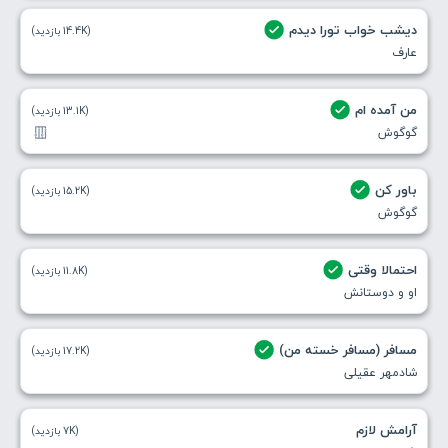
دیشب خواب تورا دیدم
(14.4K بازدید)
عارف
من آمده ام
(13.1K بازدید)
گوگوش
باور کن
(15.2K بازدید)
گوگوش
احتمالا وقتی
(11.8K بازدید)
او و دوستانش
مسافر (مسافر خسته من)
(17.2K بازدید)
شادمهر عقیلی
آرامش لازم
(7K بازدید)