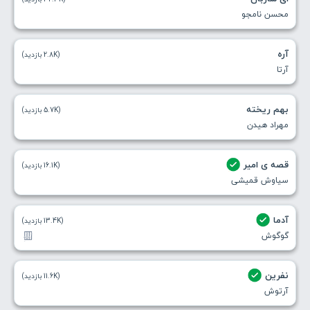
محسن نامجو
آره
(2.8K بازدید)
آرتا
بهم ریخته
(5.7K بازدید)
مهراد هیدن
قصه ی امير
(16.1K بازدید)
سیاوش قمیشی
آدما
(13.4K بازدید)
گوگوش
نفرین
(11.6K بازدید)
آرتوش