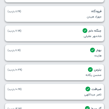
فرودگاه
(8.2K بازدید)
مهراد هیدن
جنگه دلم
(7.7K بازدید)
شادمهر عقیلی
بهار
(11.1K بازدید)
هایده
بترس
(10.3K بازدید)
محسن یگانه
ضیافت
(10.6K بازدید)
ناصر عبداللهی
گل سرخ
(14.6K بازدید)