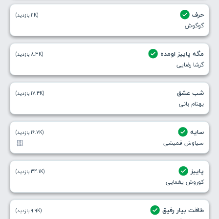
حرف
(11K بازدید)
گوگوش
مگه پاییز اومده
(8.3K بازدید)
گرشا رضایی
شب عشق
(17.4K بازدید)
بهنام بانی
سایه
(16.7K بازدید)
سیاوش قمیشی
پاییز
(34.1K بازدید)
کوروش یغمایی
طاقت بیار رفیق
(9.9K بازدید)