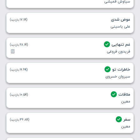
سیاوش قمیشی
عوض شدی
(17.1K بازدید)
علی یاسینی
غم تنهایی
(28.1K بازدید)
فریدون فروغی
خاطرات تو
(19.6K بازدید)
سیروان خسروی
ملاقات
(10.5K بازدید)
معین
سفر
(36.8K بازدید)
معین