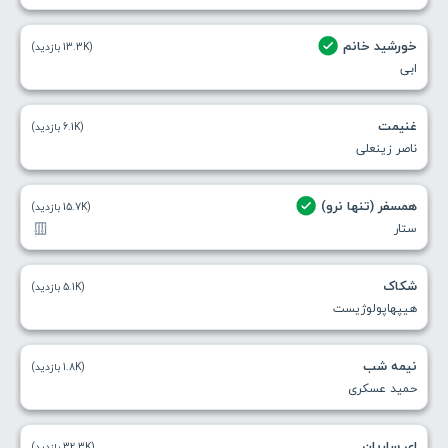
خورشید خانم
(13.3K بازدید)
ابی
غنیمت
(6.1K بازدید)
ناصر زینعلی
همسفر (تنها نرو)
(15.7K بازدید)
ستار
شکاک
(5.1K بازدید)
هیپهاپولوژیست
نیمه شب
(1.8K بازدید)
حمید عسکری
ای ساربان
(32.3K بازدید)