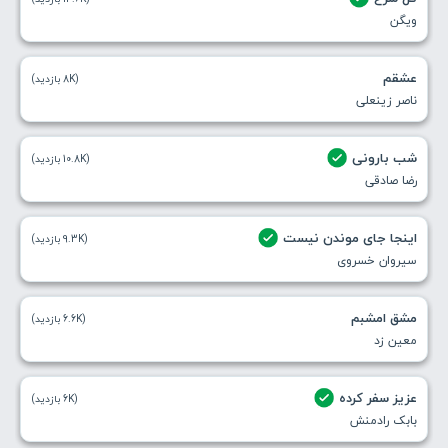
ویگن
عشقم
(8K بازدید)
ناصر زینعلی
شب بارونی
(10.8K بازدید)
رضا صادقی
اینجا جای موندن نیست
(9.3K بازدید)
سیروان خسروی
مشق امشبم
(6.6K بازدید)
معین زد
عزیز سفر کرده
(6K بازدید)
بابک رادمنش