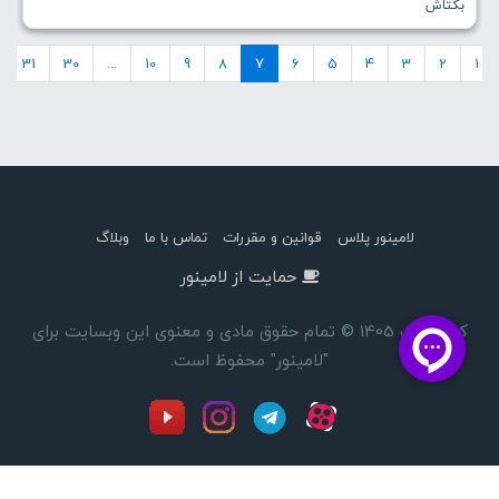
بکتاش
31
30
...
10
9
8
7
6
5
4
3
2
1
لامینور پلاس
قوانین و مقررات
تماس با ما
وبلاگ
حمایت از لامینور
کپی رایت 1405 © تمام حقوق مادی و معنوی این وبسایت برای
"لامینور" محفوظ است.