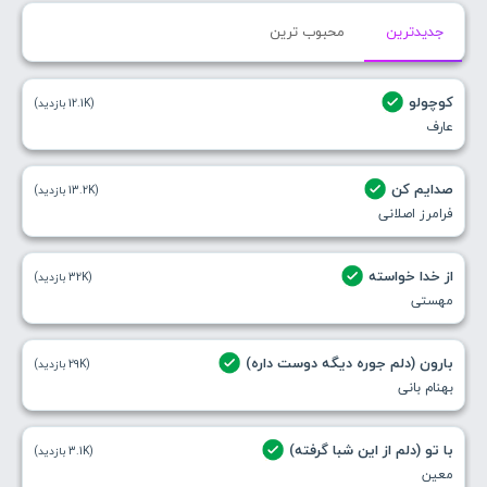
جدیدترین
محبوب ترین
کوچولو
(12.1K بازدید)
عارف
صدایم کن
(13.2K بازدید)
فرامرز اصلانی
از خدا خواسته
(32K بازدید)
مهستی
بارون (دلم جوره دیگه دوست داره)
(29K بازدید)
بهنام بانی
با تو (دلم از این شبا گرفته)
(3.1K بازدید)
معین