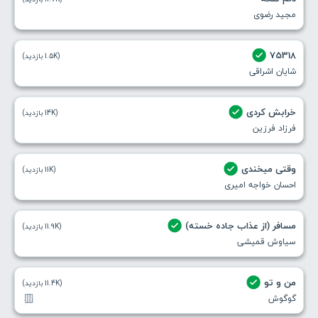
مجید رضوی
75318
(1.5K بازدید)
شایان اشراقی
خرابش کردی
(14K بازدید)
فرزاد فرزین
وقتی میخندی
(11K بازدید)
احسان خواجه امیری
مسافر (از عذاب جاده خسته)
(11.9K بازدید)
سیاوش قمیشی
من و تو
(11.4K بازدید)
گوگوش