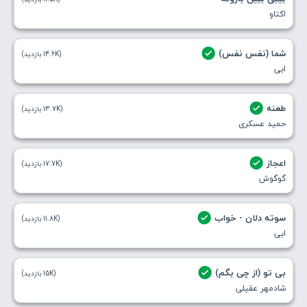
اکتاو
شما (نفس نفس)
(14.6K بازدید)
ابی
طعنه
(13.7K بازدید)
حمید عسکری
اعجاز
(17.7K بازدید)
گوگوش
سوته دلان - خواب
(11.8K بازدید)
ابی
بی تو (از چی بگم)
(15K بازدید)
شادمهر عقیلی