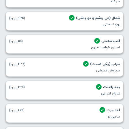
سوگند
شمال (من باشم و تو باشی)
(9.4K بازدید)
روزبه بمانی
قلب ساعتی
(11K بازدید)
احسان خواجه امیری
سراب (یکی هست)
(4.4K بازدید)
سیاوش قمیشی
بعد رفتنت
(2.2K بازدید)
شایان اشراقی
فدا سرت
(1.7K بازدید)
سامی لو