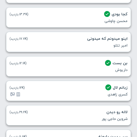
کجا بودی
(13.3K بازدید)
محسن چاوشی
اینو میدونم که میدونی
(17.7K بازدید)
امیر تتلو
بن بست
(12.1K بازدید)
داریوش
زبانم لال
(12K بازدید)
کسری زاهدی
لاله رو دیدن
(29.2K بازدید)
شروین حاجی پور
بیبی ببین بارونه
(11.5K بازدید)