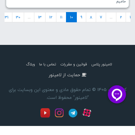
حامیم
31
30
...
13
12
11
10
9
8
7
...
2
1
لامینور پلاس
قوانین و مقررات
تماس با ما
وبلاگ
حمایت از لامینور
کپی رایت 1405 © تمام حقوق مادی و معنوی این وبسایت برای
"لامینور" محفوظ است.