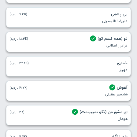
بی پناهی
(7.3K بازدید)
علیرضا طلیسچی
تو (همه کسم تو)
(18.3K بازدید)
فرامرز اصلانی
خماری
(36.4K بازدید)
مهیار
آغوش
(19.7K بازدید)
شادمهر عقیلی
ای عشق من (نگو نمیبینمت)
(3K بازدید)
هومان
دلم تنگه
(11.7K بازدید)