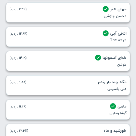
جهان لاغر
(2.3K بازدید)
محسن چاوشی
اتاقی آبی
(14.6K بازدید)
The ways
خدای آسمونها
(14.1K بازدید)
طوفان
مگه چند بار زندم
(9.5K بازدید)
علی یاسینی
ماهی
(11.2K بازدید)
گرشا رضایی
خورشید و ماه
(22.3K بازدید)