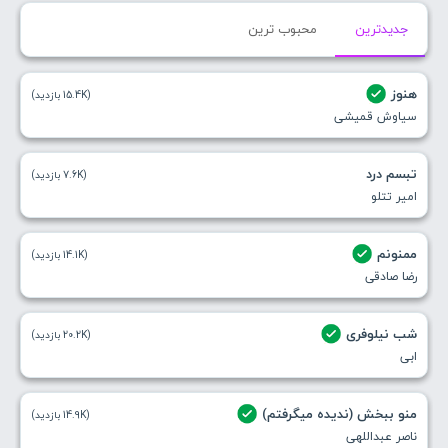
جدیدترین
محبوب ترین
هنوز
(15.4K بازدید)
سیاوش قمیشی
تبسم درد
(7.6K بازدید)
امیر تتلو
ممنونم
(14.1K بازدید)
رضا صادقی
شب نیلوفری
(20.2K بازدید)
ابی
منو ببخش (ندیده میگرفتم)
(14.9K بازدید)
ناصر عبداللهی