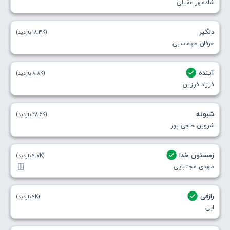
شادمهر عقیلی
دلگیر
(18.3K بازدید)
عرفان طهماسبی
آینده
(8.8K بازدید)
فرزاد فرزین
شبونه
(28.6K بازدید)
شروین حاجی پور
زمستون خدا
(9.7K بازدید)
مهدی مجتبایی
رازقی
(9K بازدید)
ابی