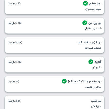
زهر چشم
(8.1K بازدید)
سینا پارسیان
تو بی من
(10.2K بازدید)
شادمهر عقیلی
دریا (دریا قشنگه)
(18.8K بازدید)
محمد علیزاده
گلایه
(10.6K بازدید)
داریوش
درد (شدی یه تیکه سنگ)
(8K بازدید)
سامان جلیلی
سر شب
(5.5K بازدید)
مهرتاش