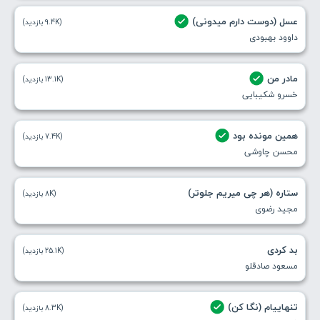
عسل (دوست دارم میدونی)
(9.4K بازدید)
داوود بهبودی
مادر من
(13.1K بازدید)
خسرو شکیبایی
همین مونده بود
(7.4K بازدید)
محسن چاوشی
ستاره (هر چی میریم جلوتر)
(8K بازدید)
مجید رضوی
بد کردی
(25.1K بازدید)
مسعود صادقلو
تنهاییام (نگا کن)
(8.3K بازدید)