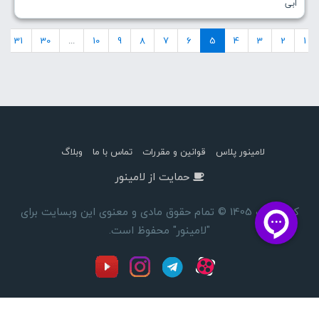
ابی
31
30
...
10
9
8
7
6
5
4
3
2
1
لامینور پلاس
قوانین و مقررات
تماس با ما
وبلاگ
حمایت از لامینور
کپی رایت 1405 © تمام حقوق مادی و معنوی این وبسایت برای
"لامینور" محفوظ است.