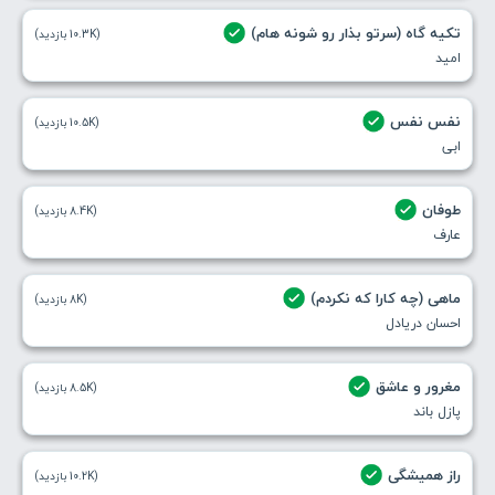
تکیه گاه (سرتو بذار رو شونه هام)
(10.3K بازدید)
امید
نفس نفس
(10.5K بازدید)
ابی
طوفان
(8.4K بازدید)
عارف
ماهی (چه کارا که نکردم)
(8K بازدید)
احسان دریادل
مغرور و عاشق
(8.5K بازدید)
پازل باند
راز همیشگی
(10.2K بازدید)