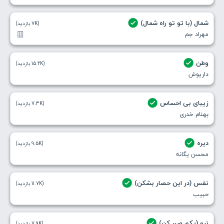
شمال (با تو تو راه شمال)
(7K بازدید)
مهراد جم
وطن
(15.2K بازدید)
داریوش
زیبای بی احساس
(7.3K بازدید)
بهنام خدری
دیره
(9.5K بازدید)
محسن یگانه
نفس (در این حصار بشکن)
(11.7K بازدید)
حبیب
نرو (یکم صبر کن)
(7.9K بازدید)