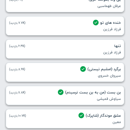
عرفان طهماسبی
خنده های تو
(7.7K بازدید)
فرزاد فرزین
تنها
(6.4K بازدید)
فرزاد فرزین
برگرد (امشبم نیستی)
(8.6K بازدید)
سیروان خسروی
بن بست (من به بن بست نرسیدم)
(11.8K بازدید)
سیاوش قمیشی
عشق موندگار (شاپرک)
(10.7K بازدید)
معین