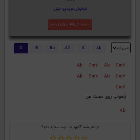
نمایش ویدیو تیزر
خرید افزونه اجرای ریتم
تغییر گام
C
B
Bb
A#
A
Ab
E
Eb
D#
D
Db
C#
Ab
Cm7
Ab
Cm7
G#
G
Gb
F#
F
Ab
Cm7
Ab
Cm7
ذخیره گام
Cm7
ب
خواب روی دست من
Ab
از نظر شما آکورد بالا چند ستاره دارد؟