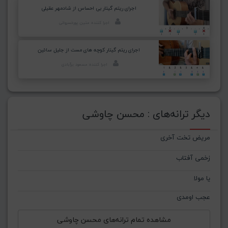
اجرای ریتم گیتار بی احساس از شادمهر عقیلی
اجرا کننده: متین پورخسروانی
اجرای ریتم گیتار کوچه های مست از جلیل سائین
اجرا کننده: مسعود برآبادی
دیگر ترانه‌های : محسن چاوشی
مریض تخت آخری
زخمی آفتاب
یا مولا
عجب اومدی
مشاهده تمام ترانه‌های محسن چاوشی