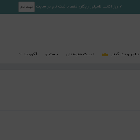
7 روز اکانت لامینور رایگان فقط با ثبت نام در سایت
ثبت نام
تبلچر و نت گیتار
لیست هنرمندان
جستجو
آکوردها