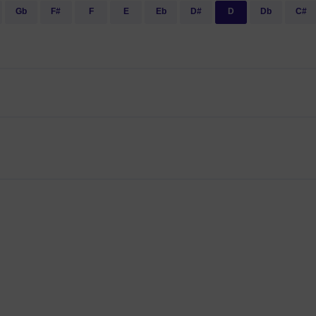
Gb
F#
F
E
Eb
D#
D
Db
C#