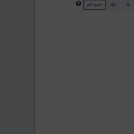
ذخیره گام
G#
G