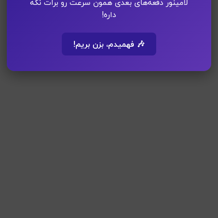
لامینور دفعه‌های بعدی همون سرعت رو برات نگه
داره!
🎶 فهمیدم، بزن بریم!