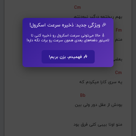
Cm
 بهم ریختمو درگیر نبودنتم
🎉 ویژگی جدید: ذخیره سرعت اسکرول!
Fm
🎸 حالا می‌تونی سرعت اسکرول رو ذخیره کنی تا
 منم مثل تو میشدم
لامینور دفعه‌های بعدی همون سرعت رو برات نگه داره!
🎶 فهمیدم، بزن بریم!
 بعضی وقتا مغرور
Cm
یه سری کارا میکردم که
Bb
 بودش از عقل دور ولی بین
 منو اونا بیبی کلی فرق بود