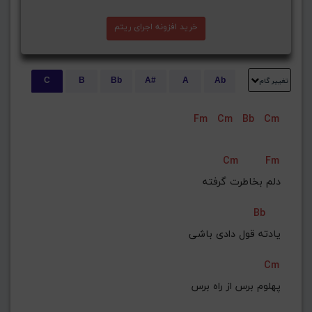
خرید افزونه اجرای ریتم
تغییر گام
C
B
Bb
A#
A
Ab
E
Eb
D#
D
Db
C#
Fm
Cm
Bb
Cm
G#
G
Gb
F#
F
ذخیره گام
Cm
Fm
دلم بخاطرت گرفته
Bb
 یادته قول دادی باشی
Cm
 پهلوم برس از راه برس