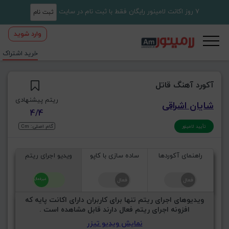
7 روز اکانت لامینور رایگان فقط با ثبت نام در سایت
ثبت نام
وارد شوید
خرید اشتراک
آکورد آهنگ قاتل
ریتم پیشنهادی
شایان اشراقی
4/4
گام اصلی: Cm
تأیید لامینور
راهنمای آکوردها
ساده سازی با کاپو
ویدیو اجرای ریتم
ویدیوهای اجرای ریتم تنها برای کاربران دارای اکانت پایه که
افزونه اجرای ریتم فعال دارند قابل مشاهده است .
نمایش ویدیو تیزر