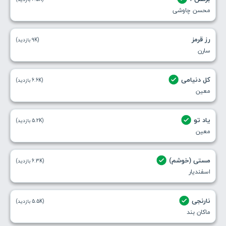
محسن چاوشی
رز قرمز
(9K بازدید)
سارن
کل دنیامی
(6.6K بازدید)
معین
یاد تو
(5.2K بازدید)
معین
مستی (خوشم)
(6.3K بازدید)
اسفندیار
نارنجی
(5.5K بازدید)
ماکان بند