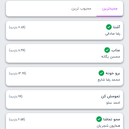
جدیدترین
محبوب ترین
آشنا
(7.8K بازدید)
رضا صادقی
عذاب
(8.4K بازدید)
محسن یگانه
برو خونه
(13.6K بازدید)
محمد رضا شایع
تمومش کن
(6K بازدید)
احمد سلو
محو تماشا
(6.5K بازدید)
همایون شجریان