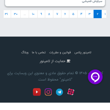
سیاوش قمیشی
31
30
...
10
9
8
7
6
5
4
3
2
1
لامینور پلاس
قوانین و مقررات
تماس با ما
وبلاگ
حمایت از لامینور
کپی رایت 1405 © تمام حقوق مادی و معنوی این وبسایت برای
"لامینور" محفوظ است.