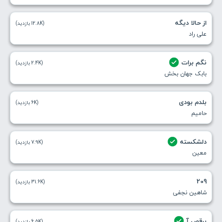
از حالا دیگه
(12.8K بازدید)
علی راد
نگم برات
(2.4K بازدید)
بابک جهان بخش
بلدم بودی
(6K بازدید)
حامیم
دلشکسته
(7.9K بازدید)
معین
209
(31.6K بازدید)
شاهین نجفی
برقص آ
(6.5K بازدید)