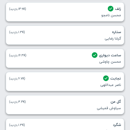
زلف
(14.9K بازدید)
محسن نامجو
ستاره
(1.3K بازدید)
گرشا رضایی
ساعت دیواری
(16.3K بازدید)
محسن چاوشی
نجابت
(6.7K بازدید)
ناصر عبداللهی
گل من
(3.4K بازدید)
سیاوش قمیشی
شگرد
(1.3K بازدید)