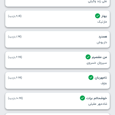
علی زند وکیلی
بهار
(9.1K بازدید)
مارتیک
همدرد
(1.6K بازدید)
داریوش
من مقصرم
(6.6K بازدید)
سیروان خسروی
نامهربان
(6.6K بازدید)
عارف
خوشحالم برات
(10.6K بازدید)
شادمهر عقیلی