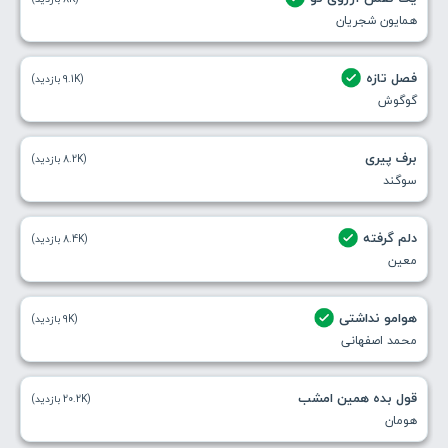
همایون شجریان
فصل تازه
(9.1K بازدید)
گوگوش
برف پیری
(8.2K بازدید)
سوگند
دلم گرفته
(8.4K بازدید)
معین
هوامو نداشتی
(9K بازدید)
محمد اصفهانی
قول بده همین امشب
(20.2K بازدید)
هومان