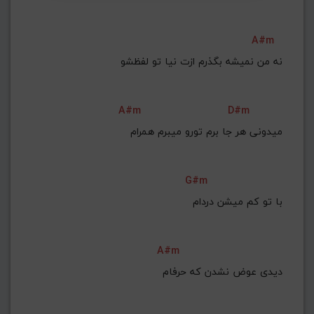
A#m
نه من نمیشه بگذرم ازت نیا تو لفظشو
A#m
D#m
میدونی هر جا برم تورو میبرم همرام
G#m
A#m
دیدی عوض نشدن که حرفام