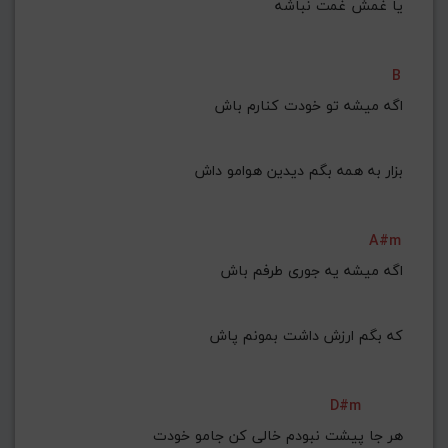
یا غمش غمت نباشه
B
اگه میشه تو خودت کنارم باش
بزار به همه بگم دیدین هوامو داش
A#m
اگه میشه یه جوری طرفم باش
که بگم ارزش داشت بمونم پاش
D#m
هر جا پیشت نبودم خالی کن جامو خودت