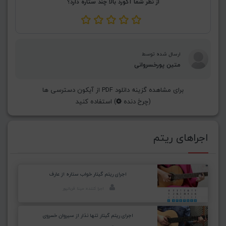
از نظر شما آکورد بالا چند ستاره دارد؟
ارسال شده توسط
متین پورخسروانی
برای مشاهده گزینه دانلود PDF از آیکون دسترسی ها
(چرخ دنده
) استفاده کنید
اجراهای ریتم
اجرای ریتم گیتار خواب ستاره از عارف
اجرا کننده: مینا قربانپور
اجرای ریتم گیتار تنها نذار از سیروان خسروی