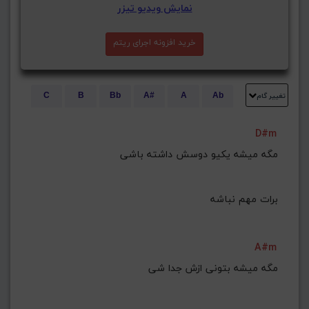
نمایش ویدیو تیزر
خرید افزونه اجرای ریتم
تغییر گام
C
B
Bb
A#
A
Ab
E
Eb
D#
D
Db
C#
D#m
G#
G
Gb
F#
F
ذخیره گام
برات مهم نباشه
A#m