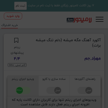
7 روز اکانت لامینور رایگان فقط با ثبت نام در سایت
ثبت نام
وارد شوید
خرید اشتراک
آکورد آهنگ مگه میشه (دلم تنگ میشه
برات‌)
ریتم
پیشنهادی
مهراد جم
4/4
گام اصلی: D#m
راهنمای آکوردها
ساده سازی با کاپو
ویدیو اجرای ریتم
ویدیوهای اجرای ریتم تنها برای کاربران دارای اکانت پایه که
افزونه اجرای ریتم فعال دارند قابل مشاهده است .