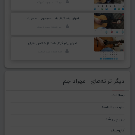
اجرا کننده: وحید تاجیک
اجرای ریتم گیتار واست میمیرم از سون بند
اجرا کننده: وحید تاجیک
اجرای ریتم گیتار عادت از شادمهر عقیلی
اجرا کننده: مینا قربانپور
دیگر ترانه‌های : مهراد جم
بسلامت
منو نمیشناسه
یهو چی شد
کاپوچینو