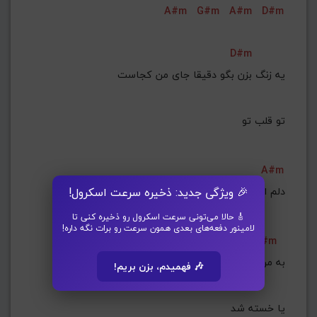
A#m
G#m
A#m
D#m
D#m
تو قلب تو
A#m
🎉 ویژگی جدید: ذخیره سرعت اسکرول!
دلم ازت جدا نمیشه نه نزن تو حرفشو
🎸 حالا می‌تونی سرعت اسکرول رو ذخیره کنی تا
لامینور دفعه‌های بعدی همون سرعت رو برات نگه داره!
G#m
🎶 فهمیدم، بزن بریم!
یا خسته شد