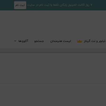
7 روز اکانت لامینور رایگان فقط با ثبت نام در سایت
ثبت نام
تبلچر و نت گیتار
لیست هنرمندان
جستجو
آکوردها