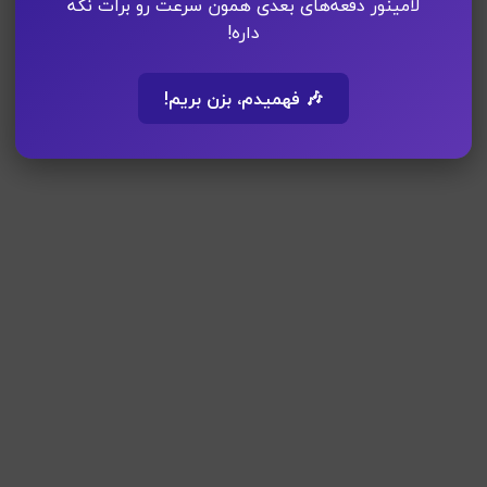
لامینور دفعه‌های بعدی همون سرعت رو برات نگه
داره!
🎶 فهمیدم، بزن بریم!