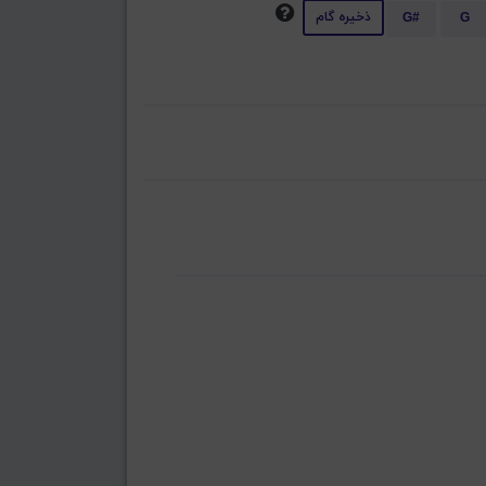
ذخیره گام
G#
G