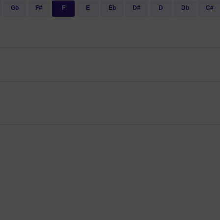
Gb
F#
F
E
Eb
D#
D
Db
C#